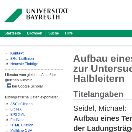
Startseite
Browsen
Suche
Hilfe
Kontakt
Aufbau eine
ERef Leitlinien
Neueste Einträge
zur Untersu
Literatur vom gleichen Autor/der
Halbleitern
gleichen Autor*in
bei Google Scholar
Titelangaben
Bibliografische Daten exportieren
ASCII Citation
Seidel, Michael
:
BibTeX
EP3 XML
Aufbau eines Te
EndNote
HTML Citation
der Ladungsträge
Multiline CSV