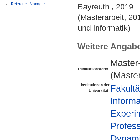
Reference Manager
Bayreuth , 2019
(Masterarbeit, 20
und Informatik)
Weitere Angab
Master-
Publikationsform:
(Master
Institutionen der
Fakultä
Universität:
Informa
Experim
Profess
Dynamik