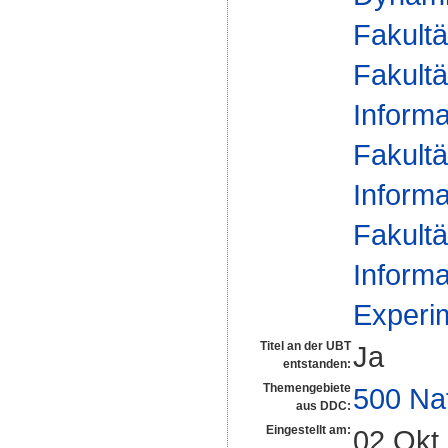
Fakultä
Fakultä
Informa
Fakultä
Informa
Fakultä
Informa
Experim
Titel an der UBT
Ja
entstanden:
Themengebiete
500 Na
aus DDC:
Eingestellt am:
02 Okt