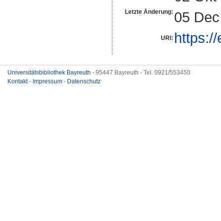
Letzte Änderung:
05 Dec
https:/
URI:
Universitätsbibliothek Bayreuth
- 95447 Bayreuth - Tel. 0921/553450
Kontakt
-
Impressum
-
Datenschutz