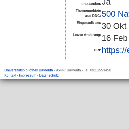
Ja
entstanden:
Themengebiete
500 Na
aus DDC:
Eingestellt am:
30 Okt
Letzte Änderung:
16 Feb
https:/
URI:
Universitätsbibliothek Bayreuth
- 95447 Bayreuth - Tel. 0921/553450
Kontakt
-
Impressum
-
Datenschutz