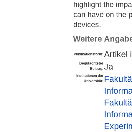
highlight the imp
can have on the p
devices.
Weitere Angab
Artikel 
Publikationsform:
Begutachteter
Ja
Beitrag:
Institutionen der
Fakultä
Universität:
Informa
Fakultä
Informa
Experim