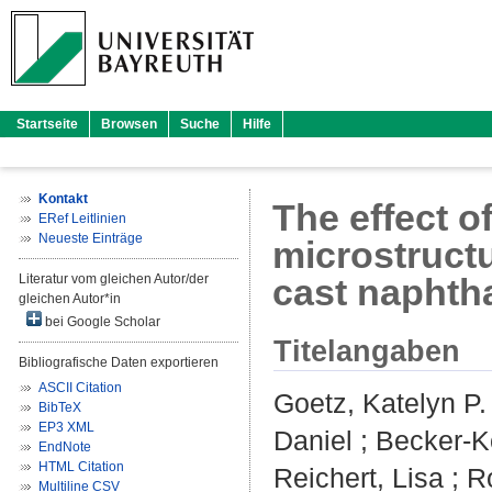
Startseite
Browsen
Suche
Hilfe
Kontakt
The effect o
ERef Leitlinien
Neueste Einträge
microstruct
Literatur vom gleichen Autor/der
cast naphth
gleichen Autor*in
bei Google Scholar
Titelangaben
Bibliografische Daten exportieren
ASCII Citation
Goetz, Katelyn P.
BibTeX
EP3 XML
Daniel
;
Becker-K
EndNote
HTML Citation
Reichert, Lisa
;
R
Multiline CSV