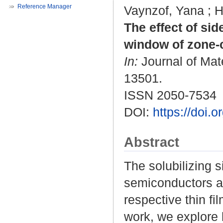
Reference Manager
Vaynzof, Yana
;
H
The effect of si
window of zone-
In:
Journal of Mate
13501.
ISSN 2050-7534
DOI:
https://doi
Abstract
The solubilizing 
semiconductors aff
respective thin fi
work, we explore h