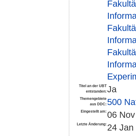
Fakultä
Informa
Fakultä
Informa
Fakultä
Informa
Experim
Titel an der UBT
Ja
entstanden:
Themengebiete
500 Na
aus DDC:
Eingestellt am:
06 Nov
Letzte Änderung:
24 Jan