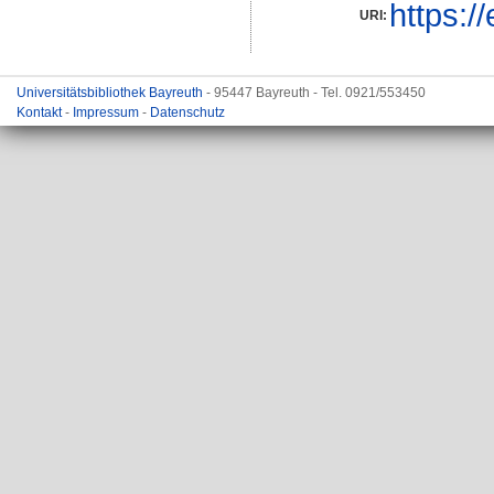
https:/
URI:
Universitätsbibliothek Bayreuth
- 95447 Bayreuth - Tel. 0921/553450
Kontakt
-
Impressum
-
Datenschutz