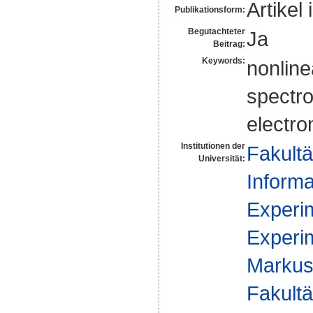
Artikel 
Publikationsform:
Begutachteter
Ja
Beitrag:
Keywords:
nonline
spectro
electro
Institutionen der
Fakultä
Universität:
Informa
Experim
Experim
Markus 
Fakultä