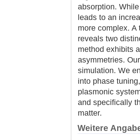
absorption. While
leads to an increa
more complex. A 
reveals two disti
method exhibits a 
asymmetries. Our 
simulation. We env
into phase tuning
plasmonic systems i
and specifically t
matter.
Weitere Angab