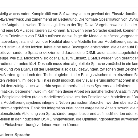
stetig wachsenden Komplexität von Softwaresystemen gewinnt der Einsatz domän
oftwareentwicklung zunehmend an Bedeutung. Die formale Spezifikation von DSMLs
tete Aufgabe. In weiten Teilen liegt dies an der Top-Down Vorgehensweise, bei de
nd eine DSML spezifizieren zu können. Erst wenn eine Sprache existiert, können mit 
Beim Entwickeln von DSMLs müssen demzufolge die Modelle zunächst „vorgedacht
n abverlangt, nämlich von der Realität über die Modelle hin zur Modellierungssprac
iert ist im Lauf der letzten Jahre eine neue Bewegung entstanden, die es erlaub
eits vorhandene Sprache skizziert und daraus eine DSML automatisiert abgeleitet
uge, wie z.B. Microsoft Visio oder Dia, zum Einsatz. DSMLs werden von derartigen
 rudimentär unterstützt. Deshalb muss eine abgeleitete Sprache zunächst in ein ko
twicklung von DSMLs ist der Benutzer also dazu gezwungen, zwischen dem Zeic
Außerdem geht durch den Technologiebruch der Bezug zwischen den einzelnen Be
ten verloren. Im Regelfall ist es nicht möglich, die Visualisierungsinformationen 
g ist demzufolge auch weiterhin separat innerhalb dieses Systems zu definieren.
matik zu begegnen, wird im Rahmen dieser Arbeit ein ganzheitlicher Ansatz mit W
n Beispielmodellen (freies Modellieren) als auch das Erstellen von Modellen auf 
es Modellierungssystems integriert. Neben grafischen Sprachen werden ebenso DSML
gsform angehören. Dank der Integration erlaubt der vorgestellte Ansatz sowohl di
automatisierte Ableitung von Sprachänderungen basierend auf modifizierten oder z
Stellen in der induzierten DSML hingewiesen, die Optimierungspotenzial aufweis
n Einfachvererbung) verfeinert werden können.
weiterer Sprache