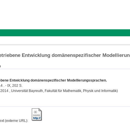
etriebene Entwicklung domänenspezifischer Modellieru
n
iebene Entwicklung domänenspezifischer Modellierungssprachen.
 . - IX, 202 S.
, 2014 , Universität Bayreuth, Fakultät für Mathematik, Physik und Informatik)
text (externe URL):