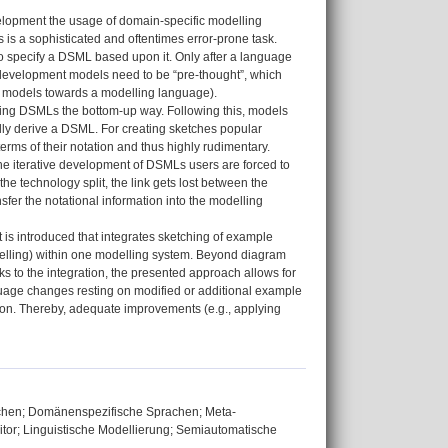
velopment the usage of domain-specific modelling
is a sophisticated and oftentimes error-prone task.
r to specify a DSML based upon it. Only after a language
 development models need to be “pre-thought”, which
he models towards a modelling language).
ing DSMLs the bottom-up way. Following this, models
lly derive a DSML. For creating sketches popular
erms of their notation and thus highly rudimentary.
the iterative development of DSMLs users are forced to
e technology split, the link gets lost between the
sfer the notational information into the modelling
t is introduced that integrates sketching of example
delling) within one modelling system. Beyond diagram
s to the integration, the presented approach allows for
nguage changes resting on modified or additional example
tion. Thereby, adequate improvements (e.g., applying
chen; Domänenspezifische Sprachen; Meta-
tor; Linguistische Modellierung; Semiautomatische