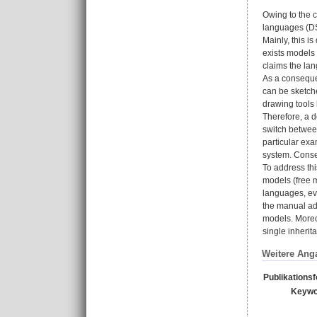
Owing to the 
languages (DSM
Mainly, this i
exists models
claims the la
As a conseque
can be sketch
drawing tools 
Therefore, a d
switch between
particular exa
system. Conseq
To address thi
models (free 
languages, eve
the manual ada
models. Moreov
single inheri
Weitere Ang
Publikations
Keywo