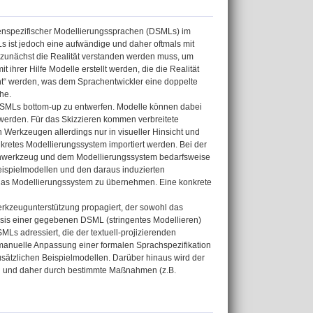
enspezifischer Modellierungssprachen (DSMLs) im
 ist jedoch eine aufwändige und daher oftmals mit
r zunächst die Realität verstanden werden muss, um
ihrer Hilfe Modelle erstellt werden, die die Realität
“ werden, was dem Sprachentwickler eine doppelte
he.
t DSMLs bottom-up zu entwerfen. Modelle können dabei
 werden. Für das Skizzieren kommen verbreitete
 Werkzeugen allerdings nur in visueller Hinsicht und
nkretes Modellierungssystem importiert werden. Bei der
henwerkzeug und dem Modellierungssystem bedarfsweise
ispielmodellen und den daraus induzierten
in das Modellierungssystem zu übernehmen. Eine konkrete
erkzeugunterstützung propagiert, der sowohl das
Basis einer gegebenen DSML (stringentes Modellieren)
s adressiert, die der textuell-projizierenden
e manuelle Anpassung einer formalen Sprachspezifikation
usätzlichen Beispielmodellen. Darüber hinaus wird der
en und daher durch bestimmte Maßnahmen (z.B.