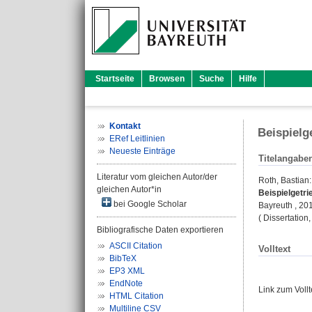
Startseite
Browsen
Suche
Hilfe
Kontakt
Beispielg
ERef Leitlinien
Neueste Einträge
Titelangabe
Literatur vom gleichen Autor/der
Roth, Bastian
:
gleichen Autor*in
Beispielgetr
bei Google Scholar
Bayreuth , 2014
( Dissertation
Bibliografische Daten exportieren
ASCII Citation
Volltext
BibTeX
EP3 XML
EndNote
Link zum Voll
HTML Citation
Multiline CSV