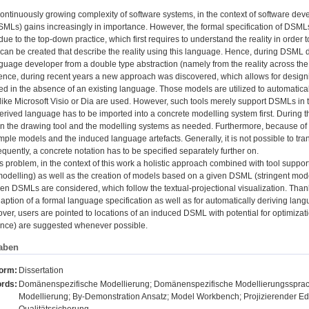
continuously growing complexity of software systems, in the context of software de
Ls) gains increasingly in importance. However, the formal specification of DSMLs 
s due to the top-down practice, which first requires to understand the reality in orde
 can be created that describe the reality using this language. Hence, during DSML
nguage developer from a double type abstraction (namely from the reality across t
nce, during recent years a new approach was discovered, which allows for design
ed in the absence of an existing language. Those models are utilized to automatica
like Microsoft Visio or Dia are used. However, such tools merely support DSMLs in t
erived language has to be imported into a concrete modelling system first. During 
 the drawing tool and the modelling systems as needed. Furthermore, because of th
mple models and the induced language artefacts. Generally, it is not possible to tran
uently, a concrete notation has to be specified separately further on.
s problem, in the context of this work a holistic approach combined with tool suppor
modelling) as well as the creation of models based on a given DSML (stringent mo
n DSMLs are considered, which follow the textual-projectional visualization. Thank
ption of a formal language specification as well as for automatically deriving la
er, users are pointed to locations of an induced DSML with potential for optimiza
tance) are suggested whenever possible.
aben
form:
Dissertation
rds:
Domänenspezifische Modellierung; Domänenspezifische Modellierungsspra
Modellierung; By-Demonstration Ansatz; Model Workbench; Projizierender Edi
Qualitätssicherung