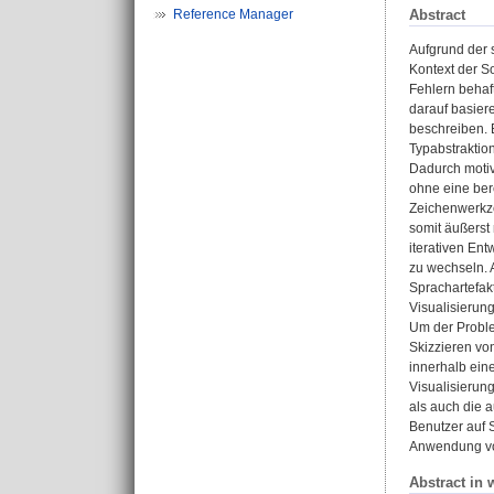
Abstract
Reference Manager
Aufgrund der 
Kontext der S
Fehlern behaf
darauf basiere
beschreiben. 
Typabstraktio
Dadurch motiv
ohne eine ber
Zeichenwerkze
somit äußerst
iterativen En
zu wechseln. 
Sprachartefak
Visualisierun
Um der Proble
Skizzieren vo
innerhalb ein
Visualisierun
als auch die 
Benutzer auf 
Anwendung vo
Abstract in 