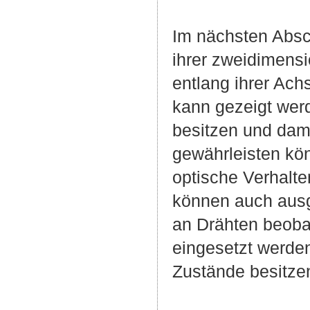
Im nächsten Absc
ihrer zweidimens
entlang ihrer Ach
kann gezeigt wer
besitzen und dami
gewährleisten kön
optische Verhalte
können auch ausg
an Drähten beobac
eingesetzt werde
Zustände besitzen