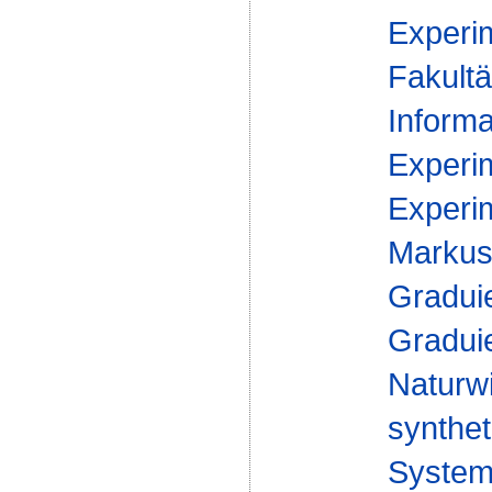
Experim
Fakultä
Informa
Experim
Experim
Markus 
Gradui
Gradui
Naturw
synthet
Syste