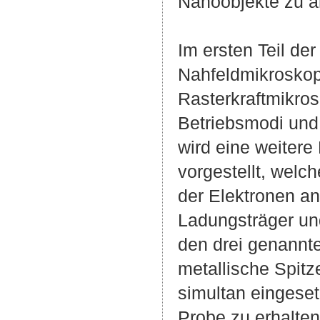
Nanoobjekte zu ä
Im ersten Teil de
Nahfeldmikroskop
Rasterkraftmikros
Betriebsmodi und
wird eine weitere
vorgestellt, welch
der Elektronen an
Ladungsträger und
den drei genannt
metallische Spit
simultan eingese
Probe zu erhalten