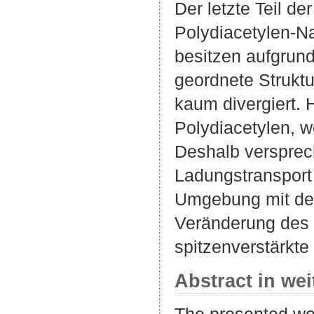
Der letzte Teil d
Polydiacetylen-Na
besitzen aufgrund
geordnete Strukt
kaum divergiert. 
Polydiacetylen, wo
Deshalb versprec
Ladungstransport 
Umgebung mit der
Veränderung des 
spitzenverstärkt
Abstract in we
The presented wor