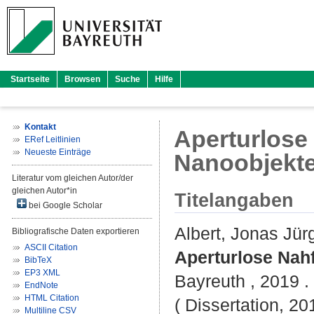
Startseite
Browsen
Suche
Hilfe
Kontakt
Aperturlose
ERef Leitlinien
Neueste Einträge
Nanoobjekt
Literatur vom gleichen Autor/der
gleichen Autor*in
Titelangaben
bei Google Scholar
Albert, Jonas Jür
Bibliografische Daten exportieren
ASCII Citation
Aperturlose Nah
BibTeX
EP3 XML
Bayreuth , 2019 . -
EndNote
HTML Citation
( Dissertation, 2
Multiline CSV