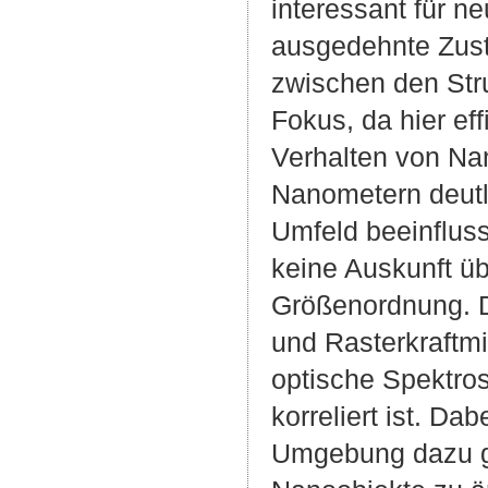
interessant für 
ausgedehnte Zus
zwischen den Str
Fokus, da hier eff
Verhalten von Na
Nanometern deutl
Umfeld beeinfluss
keine Auskunft übe
Größenordnung. D
und Rasterkraftm
optische Spektros
korreliert ist. Da
Umgebung dazu ge