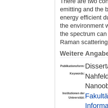
There are two con
emitting and the b
energy efficient d
the environment w
the spectrum can 
Raman scattering
Weitere Angab
Dissert
Publikationsform:
Keywords:
Nahfel
Nanoob
Institutionen der
Fakultä
Universität:
Informa