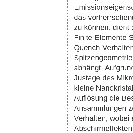
Emissionseigensc
das vorherrschen
zu können, dient 
Finite-Elemente-Si
Quench-Verhalten
Spitzengeometrie,
abhängt. Aufgrund
Justage des Mikr
kleine Nanokrist
Auflösung die Bes
Ansammlungen ze
Verhalten, wobei
Abschirmeffekten