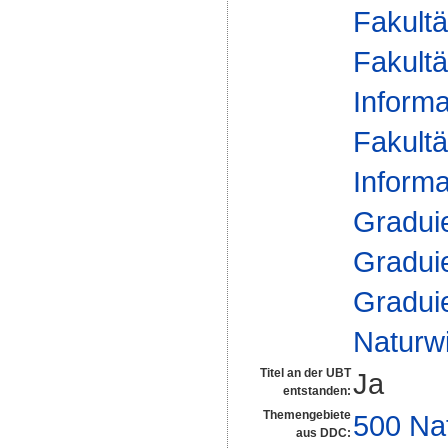
Fakultä
Fakultä
Informa
Fakultä
Informa
Gradui
Gradui
Gradui
Naturw
Titel an der UBT
Ja
entstanden:
Themengebiete
500 Na
aus DDC: