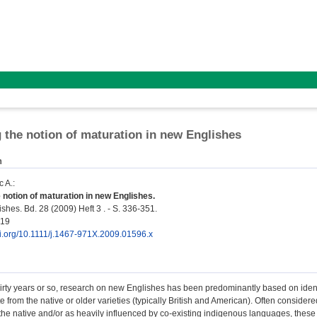
g the notion of maturation in new Englishes
n
c A.
:
e notion of maturation in new Englishes.
shes. Bd. 28 (2009) Heft 3 . - S. 336-351.
919
oi.org/10.1111/j.1467-971X.2009.01596.x
hirty years or so, research on new Englishes has been predominantly based on identi
e from the native or older varieties (typically British and American). Often conside
 the native and/or as heavily influenced by co‐existing indigenous languages, thes