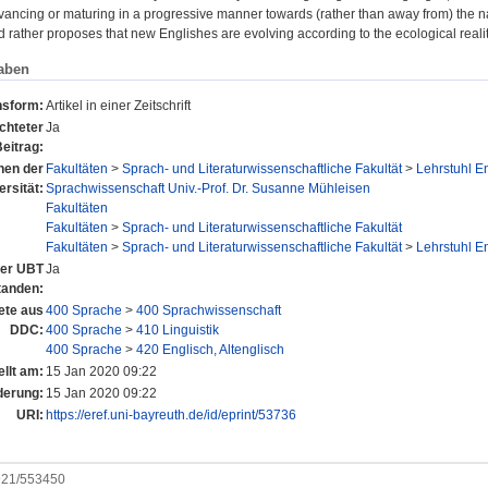
ancing or maturing in a progressive manner towards (rather than away from) the nati
 rather proposes that new Englishes are evolving according to the ecological realiti
aben
nsform:
Artikel in einer Zeitschrift
chteter
Ja
eitrag:
onen der
Fakultäten
>
Sprach- und Literaturwissenschaftliche Fakultät
>
Lehrstuhl E
ersität:
Sprachwissenschaft Univ.-Prof. Dr. Susanne Mühleisen
Fakultäten
Fakultäten
>
Sprach- und Literaturwissenschaftliche Fakultät
Fakultäten
>
Sprach- und Literaturwissenschaftliche Fakultät
>
Lehrstuhl E
 der UBT
Ja
tanden:
ete aus
400 Sprache
>
400 Sprachwissenschaft
DDC:
400 Sprache
>
410 Linguistik
400 Sprache
>
420 Englisch, Altenglisch
ellt am:
15 Jan 2020 09:22
derung:
15 Jan 2020 09:22
URI:
https://eref.uni-bayreuth.de/id/eprint/53736
0921/553450