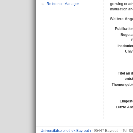
Reference Manager
growing or adv
maturation and
Weitere Ang
Publikatio
Beguta
B
Instituti
Univ
Titel an
ents
Themengebi
Eingest
Letzte Än
Universitätsbibliothek Bayreuth
- 95447 Bayreuth - Tel. 