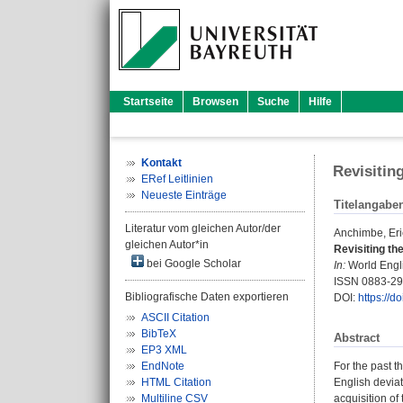
Startseite
Browsen
Suche
Hilfe
Kontakt
Revisitin
ERef Leitlinien
Neueste Einträge
Titelangabe
Literatur vom gleichen Autor/der
Anchimbe, Eri
gleichen Autor*in
Revisiting th
bei Google Scholar
In:
World Engli
ISSN 0883-2
Bibliografische Daten exportieren
DOI:
https://d
ASCII Citation
BibTeX
Abstract
EP3 XML
EndNote
For the past t
HTML Citation
English deviat
Multiline CSV
acquisition of