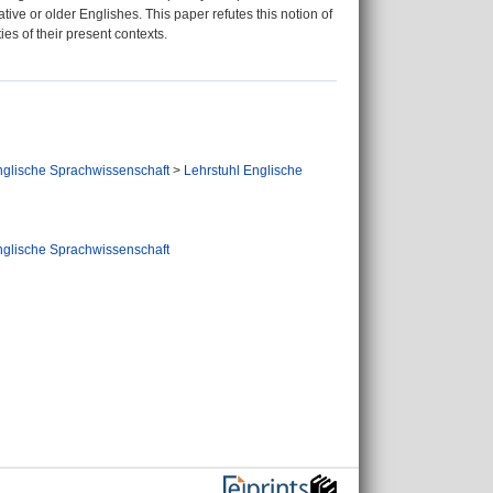
ve or older Englishes. This paper refutes this notion of
es of their present contexts.
nglische Sprachwissenschaft
>
Lehrstuhl Englische
nglische Sprachwissenschaft