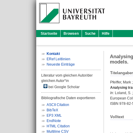
Startseite
Browsen
Suche
Hilfe
Kontakt
Analysing
ERef Leitlinien
models.
Neueste Einträge
Titelangabe
Literatur vom gleichen Autor/der
gleichen Autor*in
Pfeiffer, Mark
bei Google Scholar
Analysing tra
In:
Loland, S. ;
Bibliografische Daten exportieren
European Coll
ISBN 978-82-
ASCII Citation
BibTeX
EP3 XML
Volltext
EndNote
HTML Citation
Multiline CSV