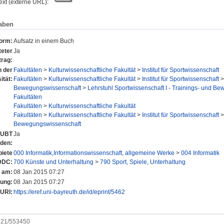
text (externe URL):
aben
form:
Aufsatz in einem Buch
eter
Ja
trag:
n der
Fakultäten
>
Kulturwissenschaftliche Fakultät
>
Institut für Sportwissenschaft
ität:
Fakultäten
>
Kulturwissenschaftliche Fakultät
>
Institut für Sportwissenschaft
Bewegungswissenschaft
>
Lehrstuhl Sportwissenschaft I - Trainings- und B
Fakultäten
Fakultäten
>
Kulturwissenschaftliche Fakultät
Fakultäten
>
Kulturwissenschaftliche Fakultät
>
Institut für Sportwissenschaft
Bewegungswissenschaft
r UBT
Ja
nden:
iete
000 Informatik,Informationswissenschaft, allgemeine Werke
>
004 Informatik
DDC:
700 Künste und Unterhaltung
>
790 Sport, Spiele, Unterhaltung
t am:
08 Jan 2015 07:27
rung:
08 Jan 2015 07:27
URI:
https://eref.uni-bayreuth.de/id/eprint/5462
0921/553450