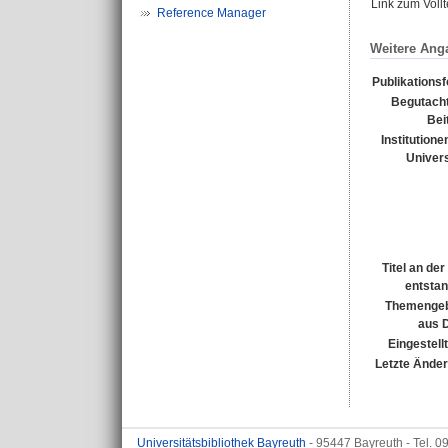
Link zum Voll
Reference Manager
Weitere Ang
Publikations
Begutacht
Bei
Institutione
Univers
Titel an de
entsta
Themengeb
aus 
Eingestell
Letzte Ände
Universitätsbibliothek Bayreuth
- 95447 Bayreuth - Tel. 