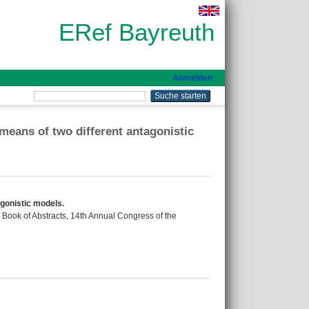
ERef Bayreuth
Anmelden
 means of two different antagonistic
agonistic models.
.): Book of Abstracts, 14th Annual Congress of the