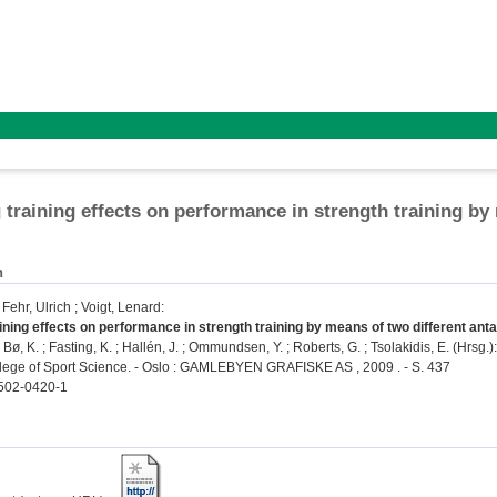
 training effects on performance in strength training by
n
;
Fehr, Ulrich
;
Voigt, Lenard
:
ining effects on performance in strength training by means of two different ant
 Bø, K. ; Fasting, K. ; Hallén, J. ; Ommundsen, Y. ; Roberts, G. ; Tsolakidis, E. (Hrsg
ege of Sport Science. - Oslo : GAMLEBYEN GRAFISKE AS , 2009 . - S. 437
502-0420-1