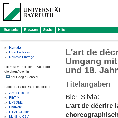
Startseite
Browsen
Suche
Hilfe
Kontakt
L'art de déc
ERef Leitlinien
Neueste Einträge
Umgang mit 
Literatur vom gleichen Autor/der
und 18. Jah
gleichen Autor*in
bei Google Scholar
Titelangaben
Bibliografische Daten exportieren
ASCII Citation
Bier, Silvia
:
BibTeX
EP3 XML
L'art de décrire
EndNote
HTML Citation
choreographisch
Multiline CSV