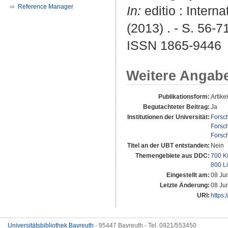
Reference Manager
In:
editio : Intern
(2013) . - S. 56-7
ISSN 1865-9446
Weitere Angab
Publikationsform:
Artikel
Begutachteter Beitrag:
Ja
Institutionen der Universität:
Forsc
Forsc
Forsc
Titel an der UBT entstanden:
Nein
Themengebiete aus DDC:
700 K
800 Li
Eingestellt am:
08 Ju
Letzte Änderung:
08 Ju
URI:
https:
Universitätsbibliothek Bayreuth
- 95447 Bayreuth - Tel. 0921/553450