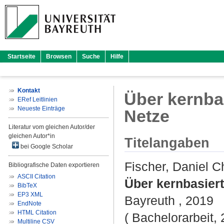
Startseite
Browsen
Suche
Hilfe
Kontakt
Über kernba
ERef Leitlinien
Neueste Einträge
Netze
Literatur vom gleichen Autor/der
gleichen Autor*in
Titelangaben
bei Google Scholar
Fischer, Daniel C
Bibliografische Daten exportieren
ASCII Citation
Über kernbasier
BibTeX
EP3 XML
Bayreuth , 2019
EndNote
HTML Citation
( Bachelorarbeit, 
Multiline CSV