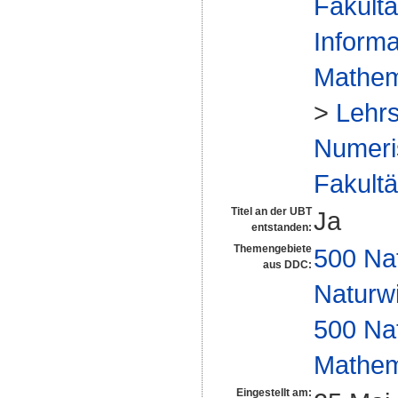
Fakultä
Informa
Mathem
>
Lehrs
Numeris
Fakultä
Titel an der UBT
Ja
entstanden:
Themengebiete
500 Na
aus DDC:
Naturw
500 Na
Mathem
Eingestellt am: