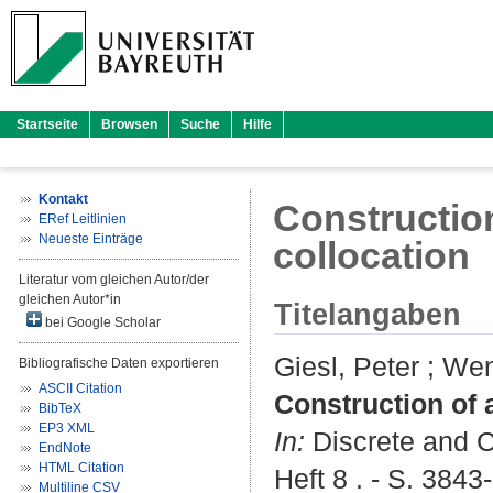
Startseite
Browsen
Suche
Hilfe
Kontakt
Construction
ERef Leitlinien
Neueste Einträge
collocation
Literatur vom gleichen Autor/der
gleichen Autor*in
Titelangaben
bei Google Scholar
Giesl, Peter
;
Wen
Bibliografische Daten exportieren
ASCII Citation
Construction of 
BibTeX
EP3 XML
In:
Discrete and C
EndNote
HTML Citation
Heft 8 . - S. 3843
Multiline CSV