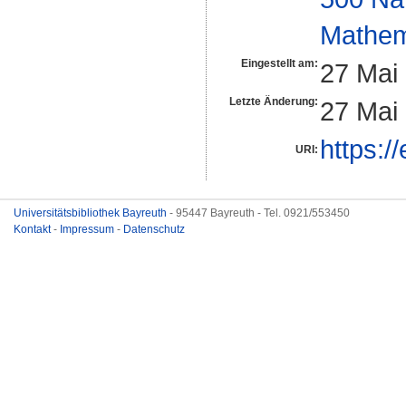
Mathem
Eingestellt am:
27 Mai
Letzte Änderung:
27 Mai
https:/
URI:
Universitätsbibliothek Bayreuth
- 95447 Bayreuth - Tel. 0921/553450
Kontakt
-
Impressum
-
Datenschutz