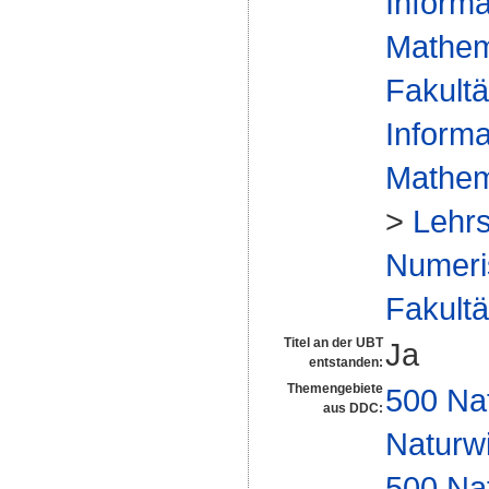
Informa
Mathem
Fakultä
Informa
Mathem
>
Lehrs
Numeris
Fakultä
Titel an der UBT
Ja
entstanden:
Themengebiete
500 Na
aus DDC:
Naturw
500 Na