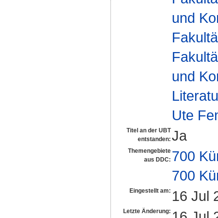
und Ko
Fakultä
Fakultä
und Ko
Literat
Ute Fe
Titel an der UBT
Ja
entstanden:
Themengebiete
700 Kü
aus DDC:
700 Kü
Eingestellt am:
16 Jul 
Letzte Änderung:
16 Jul 