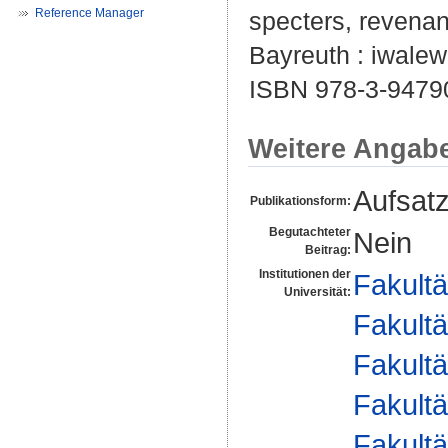
Reference Manager
specters, revenan
Bayreuth : iwalewa
ISBN 978-3-9479
Weitere Angab
Aufsat
Publikationsform:
Begutachteter
Nein
Beitrag:
Institutionen der
Fakultä
Universität:
Fakultä
Fakultä
Fakultä
Fakultä