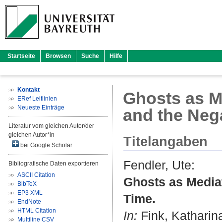
Startseite
Browsen
Suche
Hilfe
Kontakt
Ghosts as M
ERef Leitlinien
Neueste Einträge
and the Neg
Literatur vom gleichen Autor/der
gleichen Autor*in
Titelangaben
bei Google Scholar
Fendler, Ute
:
Bibliografische Daten exportieren
ASCII Citation
Ghosts as Media
BibTeX
EP3 XML
Time.
EndNote
HTML Citation
In:
Fink, Katharin
Multiline CSV