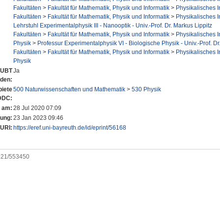
Fakultäten
>
Fakultät für Mathematik, Physik und Informatik
>
Physikalisches In
Fakultäten
>
Fakultät für Mathematik, Physik und Informatik
>
Physikalisches In
Lehrstuhl Experimentalphysik III - Nanooptik - Univ.-Prof. Dr. Markus Lippitz
Fakultäten
>
Fakultät für Mathematik, Physik und Informatik
>
Physikalisches In
Physik
>
Professur Experimentalphysik VI - Biologische Physik - Univ.-Prof. Dr
Fakultäten
>
Fakultät für Mathematik, Physik und Informatik
>
Physikalisches In
Physik
r UBT
Ja
nden:
iete
500 Naturwissenschaften und Mathematik
>
530 Physik
DDC:
t am:
28 Jul 2020 07:09
rung:
23 Jan 2023 09:46
URI:
https://eref.uni-bayreuth.de/id/eprint/56168
0921/553450