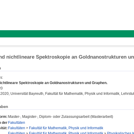
nd nichtlineare Spektroskopie an Goldnanostrukturen u
n
es
:
nichtlineare Spektroskopie an Goldnanostrukturen und Graphen.
20
 2020, Universität Bayreuth, Fakultät für Mathematik, Physik und Informatik, Lehrstu
aben
form:
Master-, Magister-, Diplom- oder Zulassungsarbeit (Masterarbeit)
n der
Fakultäten
ität:
Fakultäten
>
Fakultät für Mathematik, Physik und Informatik
Fakultäten
>
Fakultät für Mathematik, Physik und Informatik
>
Physikalisches In