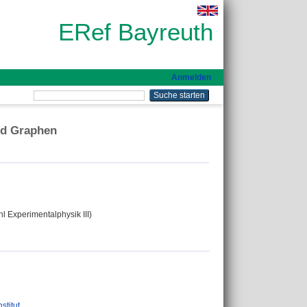
ERef Bayreuth
Anmelden
nd Graphen
hl Experimentalphysik III)
stitut