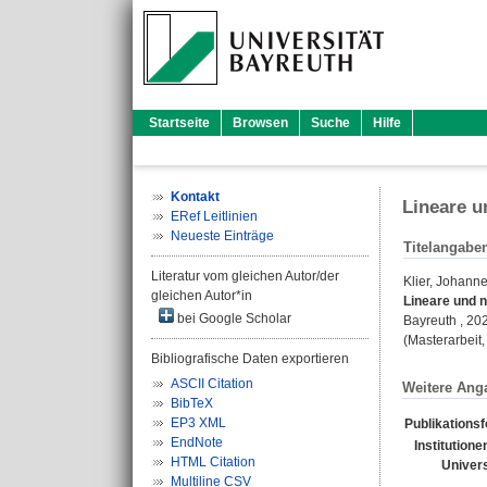
Startseite
Browsen
Suche
Hilfe
Kontakt
Lineare u
ERef Leitlinien
Neueste Einträge
Titelangabe
Literatur vom gleichen Autor/der
Klier, Johann
gleichen Autor*in
Lineare und 
bei Google Scholar
Bayreuth , 20
(Masterarbeit,
Bibliografische Daten exportieren
ASCII Citation
Weitere Ang
BibTeX
EP3 XML
Publikations
EndNote
Institutione
HTML Citation
Univers
Multiline CSV