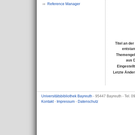
Reference Manager
Titel an de
entsta
Themengeb
aus 
Eingestell
Letzte Ände
Universitätsbibliothek Bayreuth
- 95447 Bayreuth - Tel. 
Kontakt
-
Impressum
-
Datenschutz