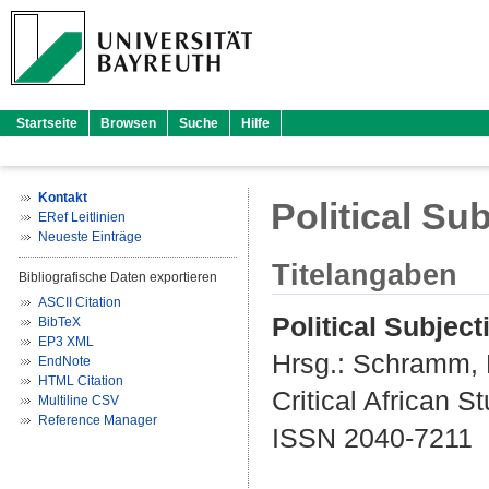
Startseite
Browsen
Suche
Hilfe
Kontakt
Political Su
ERef Leitlinien
Neueste Einträge
Titelangaben
Bibliografische Daten exportieren
ASCII Citation
Political Subject
BibTeX
EP3 XML
Hrsg.:
Schramm, 
EndNote
HTML Citation
Critical African S
Multiline CSV
Reference Manager
ISSN 2040-7211