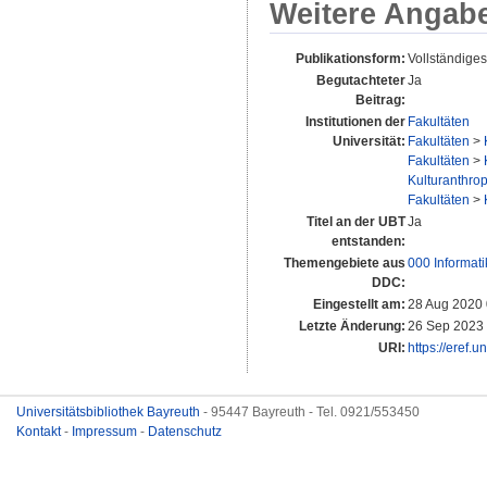
Weitere Angab
Publikationsform:
Vollständiges
Begutachteter
Ja
Beitrag:
Institutionen der
Fakultäten
Universität:
Fakultäten
>
Fakultäten
>
Kulturanthrop
Fakultäten
>
Titel an der UBT
Ja
entstanden:
Themengebiete aus
000 Informat
DDC:
Eingestellt am:
28 Aug 2020 
Letzte Änderung:
26 Sep 2023
URI:
https://eref.
Universitätsbibliothek Bayreuth
- 95447 Bayreuth - Tel. 0921/553450
Kontakt
-
Impressum
-
Datenschutz