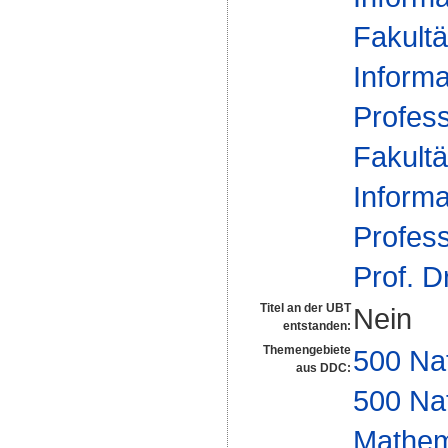
Fakultä
Informa
Profes
Fakultä
Informa
Profes
Prof. D
Titel an der UBT
Nein
entstanden:
Themengebiete
500 Na
aus DDC:
500 Na
Mathem