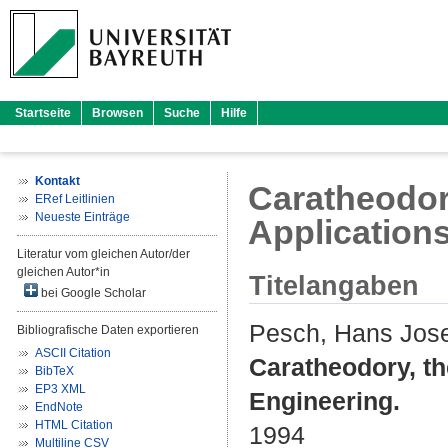
Startseite
Browsen
Suche
Hilfe
Kontakt
Caratheodor
ERef Leitlinien
Neueste Einträge
Application
Literatur vom gleichen Autor/der
gleichen Autor*in
Titelangaben
bei Google Scholar
Pesch, Hans Jos
Bibliografische Daten exportieren
ASCII Citation
Caratheodory, t
BibTeX
EP3 XML
Engineering.
EndNote
HTML Citation
1994
Multiline CSV