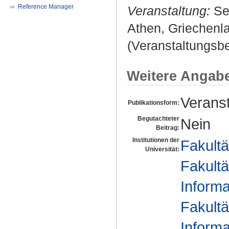
Reference Manager
Veranstaltung:
Sem
Athen, Griechenl
(Veranstaltungsbei
Weitere Angab
Veranst
Publikationsform:
Begutachteter
Nein
Beitrag:
Institutionen der
Fakultä
Universität:
Fakultä
Informa
Fakultä
Informa