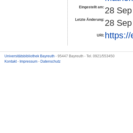
Eingestellt am:
28 Sep
Letzte Änderung:
28 Sep
https:/
URI:
Universitätsbibliothek Bayreuth
- 95447 Bayreuth - Tel. 0921/553450
Kontakt
-
Impressum
-
Datenschutz