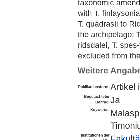
taxonomic amendme
with T. finlaysoni
T. quadrasii to R
the archipelago: 
ridsdalei, T. spes‐
excluded from the 
Weitere Angab
Artikel 
Publikationsform:
Begutachteter
Ja
Beitrag:
Keywords:
Malaspi
Timoni
Institutionen der
Fakultä