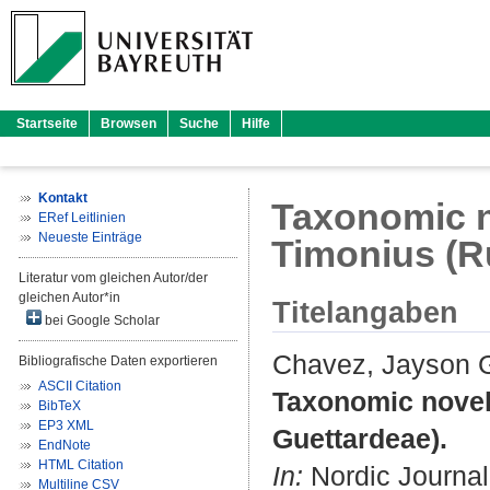
Startseite
Browsen
Suche
Hilfe
Kontakt
Taxonomic n
ERef Leitlinien
Neueste Einträge
Timonius (R
Literatur vom gleichen Autor/der
gleichen Autor*in
Titelangaben
bei Google Scholar
Chavez, Jayson 
Bibliografische Daten exportieren
ASCII Citation
Taxonomic novel
BibTeX
EP3 XML
Guettardeae).
EndNote
HTML Citation
In:
Nordic Journal 
Multiline CSV