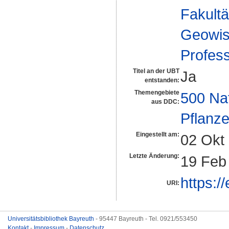
Fakultä
Geowis
Profes
Titel an der UBT
Ja
entstanden:
Themengebiete
500 Na
aus DDC:
Pflanze
Eingestellt am:
02 Okt
Letzte Änderung:
19 Feb
https:/
URI:
Universitätsbibliothek Bayreuth
- 95447 Bayreuth - Tel. 0921/553450
Kontakt
-
Impressum
-
Datenschutz