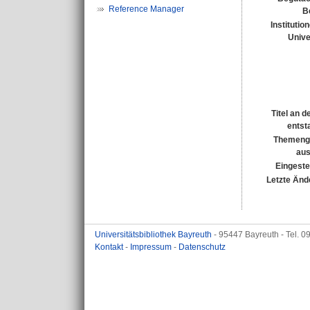
Reference Manager
B
Institutio
Unive
Titel an 
entst
Themeng
au
Eingeste
Letzte Änd
Universitätsbibliothek Bayreuth
- 95447 Bayreuth - Tel. 
Kontakt
-
Impressum
-
Datenschutz