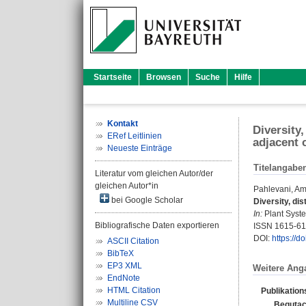
Startseite
Browsen
Suche
Hilfe
Kontakt
Diversity
ERef Leitlinien
adjacent 
Neueste Einträge
Titelangabe
Literatur vom gleichen Autor/der
gleichen Autor*in
Pahlevani, Am
bei Google Scholar
Diversity, di
In:
Plant Syste
Bibliografische Daten exportieren
ISSN 1615-6
DOI:
https://
ASCII Citation
BibTeX
EP3 XML
Weitere Ang
EndNote
HTML Citation
Publikation
Multiline CSV
Begutac