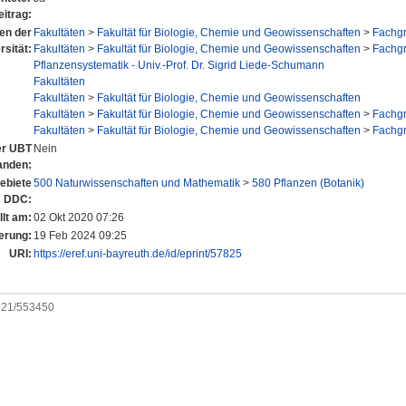
eitrag:
nen der
Fakultäten
>
Fakultät für Biologie, Chemie und Geowissenschaften
>
Fachgr
rsität:
Fakultäten
>
Fakultät für Biologie, Chemie und Geowissenschaften
>
Fachgr
Pflanzensystematik - Univ.-Prof. Dr. Sigrid Liede-Schumann
Fakultäten
Fakultäten
>
Fakultät für Biologie, Chemie und Geowissenschaften
Fakultäten
>
Fakultät für Biologie, Chemie und Geowissenschaften
>
Fachgr
Fakultäten
>
Fakultät für Biologie, Chemie und Geowissenschaften
>
Fachgr
der UBT
Nein
anden:
ebiete
500 Naturwissenschaften und Mathematik
>
580 Pflanzen (Botanik)
s DDC:
llt am:
02 Okt 2020 07:26
erung:
19 Feb 2024 09:25
URI:
https://eref.uni-bayreuth.de/id/eprint/57825
0921/553450