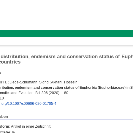
, distribution, endemism and conservation status of Eup
countries
n
ir H.
;
Liede-Schumann, Sigrid
;
Akhani, Hossein
:
stribution, endemism and conservation status of Euphorbia (Euphorbiaceae) in 
matics and Evolution. Bd. 306 (2020) . - 80.
110
doi.org/10.1007/s00606-020-01705-4
aben
sform:
Artikel in einer Zeitschrift
hteter
Ja