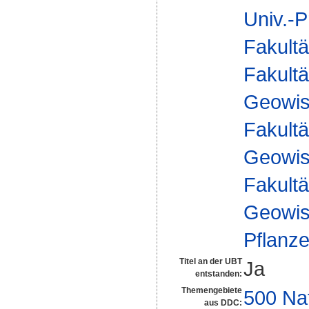
Univ.-P
Fakultä
Fakultä
Geowis
Fakultä
Geowis
Fakultä
Geowis
Pflanz
Titel an der UBT
Ja
entstanden:
Themengebiete
500 Na
aus DDC: