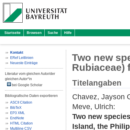
Startseite
Browsen
Suche
Hilfe
Kontakt
Two new spe
ERef Leitlinien
Neueste Einträge
Rubiaceae) f
Literatur vom gleichen Autor/der
gleichen Autor*in
Titelangaben
bei Google Scholar
Chavez, Jayson 
Bibliografische Daten exportieren
ASCII Citation
Meve, Ulrich
:
BibTeX
EP3 XML
Two new species
EndNote
HTML Citation
Island, the Phili
Multiline CSV