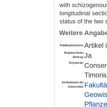
with schizogenous
longitudinal secti
status of the two
Weitere Angab
Artikel 
Publikationsform:
Begutachteter
Ja
Beitrag:
Keywords:
Conserv
Timoni
Institutionen der
Fakultä
Universität:
Geowis
Pflanz