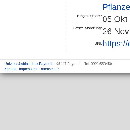
Pflanze
Eingestellt am:
05 Okt
Letzte Änderung:
26 Nov
https:/
URI:
Universitätsbibliothek Bayreuth
- 95447 Bayreuth - Tel. 0921/553450
Kontakt
-
Impressum
-
Datenschutz