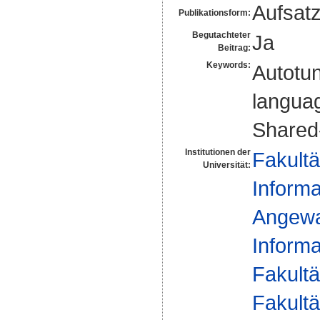
Aufsat
Publikationsform:
Begutachteter
Ja
Beitrag:
Keywords:
Autotun
langua
Share
Institutionen der
Fakultä
Universität:
Informa
Angewan
Informa
Fakultä
Fakultä