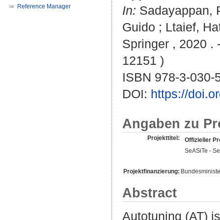
Reference Manager
In:
Sadayappan,
Guido
;
Ltaief, H
Springer , 2020 .
12151 )
ISBN 978-3-030-
DOI:
https://doi.
Angaben zu Pr
Projekttitel:
Offizieller Pr
SeASiTe - Se
Projektfinanzierung:
Bundesministe
Abstract
Autotuning (AT) i