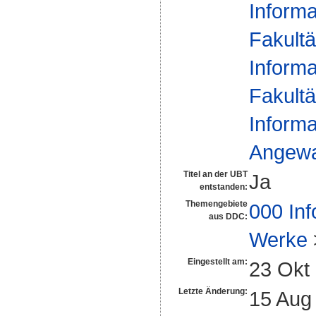
Informa
Fakultä
Informa
Fakultä
Informa
Angewan
Titel an der UBT
Ja
entstanden:
Themengebiete
000 Inf
aus DDC:
Werke
Eingestellt am:
23 Okt
Letzte Änderung:
15 Aug