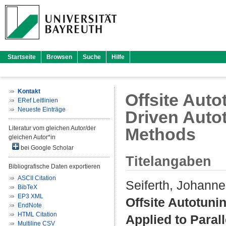
Startseite
Browsen
Suche
Hilfe
Kontakt
Offsite Aut
ERef Leitlinien
Neueste Einträge
Driven Autot
Literatur vom gleichen Autor/der
Methods
gleichen Autor*in
bei Google Scholar
Titelangaben
Bibliografische Daten exportieren
ASCII Citation
Seiferth, Johann
BibTeX
EP3 XML
Offsite Autotun
EndNote
HTML Citation
Applied to Paral
Multiline CSV