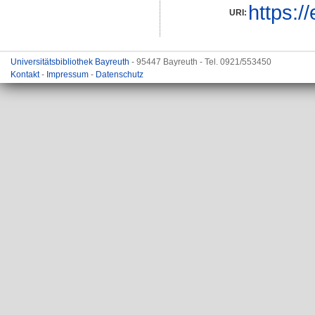
https:/
URI:
Universitätsbibliothek Bayreuth
- 95447 Bayreuth - Tel. 0921/553450
Kontakt
-
Impressum
-
Datenschutz