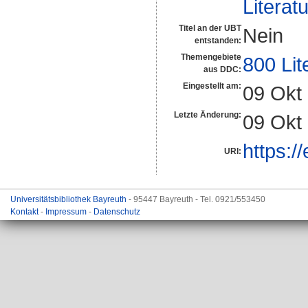
Literat
Titel an der UBT
Nein
entstanden:
Themengebiete
800 Lit
aus DDC:
Eingestellt am:
09 Okt
Letzte Änderung:
09 Okt
https:/
URI:
Universitätsbibliothek Bayreuth
- 95447 Bayreuth - Tel. 0921/553450
Kontakt
-
Impressum
-
Datenschutz