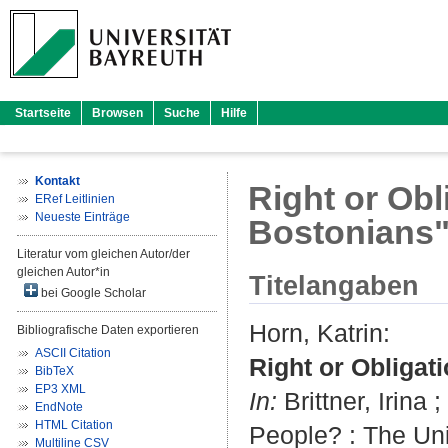
Startseite
Browsen
Suche
Hilfe
Kontakt
Right or Obl
ERef Leitlinien
Neueste Einträge
Bostonians
Literatur vom gleichen Autor/der
gleichen Autor*in
Titelangaben
bei Google Scholar
Horn, Katrin
:
Bibliografische Daten exportieren
ASCII Citation
Right or Obligat
BibTeX
EP3 XML
In:
Brittner, Irina
;
EndNote
HTML Citation
People? : The Uni
Multiline CSV