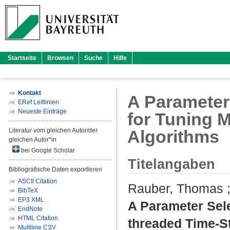
Startseite
Browsen
Suche
Hilfe
Kontakt
A Parameter
ERef Leitlinien
Neueste Einträge
for Tuning 
Literatur vom gleichen Autor/der
Algorithms
gleichen Autor*in
bei Google Scholar
Titelangaben
Bibliografische Daten exportieren
ASCII Citation
Rauber, Thomas
BibTeX
EP3 XML
A Parameter Sele
EndNote
HTML Citation
threaded Time-S
Multiline CSV