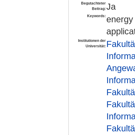
Begutachteter
Ja
Beitrag:
Keywords:
energy 
applica
Institutionen der
Fakultä
Universität:
Informa
Angewan
Informa
Fakultä
Fakultä
Informa
Fakultä