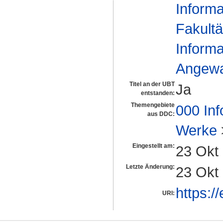
Informa
Fakultä
Informa
Angewan
Titel an der UBT
Ja
entstanden:
Themengebiete
000 Inf
aus DDC:
Werke
Eingestellt am:
23 Okt
Letzte Änderung:
23 Okt
https:/
URI: