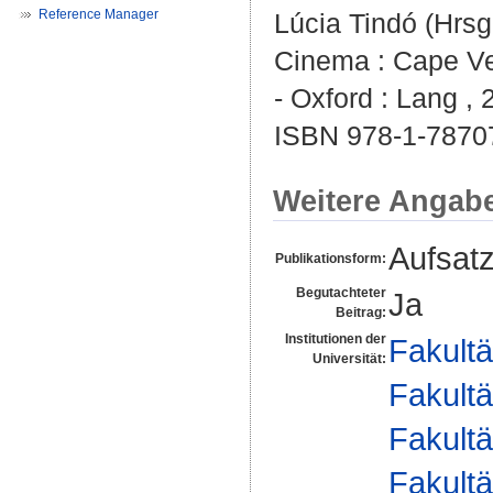
Reference Manager
Lúcia Tindó
(Hrsg.
Cinema : Cape Ve
- Oxford : Lang ,
ISBN 978-1-7870
Weitere Angab
Aufsat
Publikationsform:
Begutachteter
Ja
Beitrag:
Institutionen der
Fakultä
Universität:
Fakultä
Fakultä
Fakultä