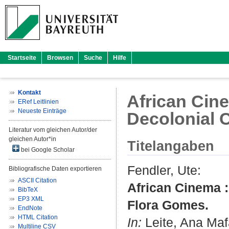
Startseite
Browsen
Suche
Hilfe
Kontakt
African Cin
ERef Leitlinien
Neueste Einträge
Decolonial 
Literatur vom gleichen Autor/der
gleichen Autor*in
Titelangaben
bei Google Scholar
Fendler, Ute
:
Bibliografische Daten exportieren
ASCII Citation
African Cinema 
BibTeX
EP3 XML
Flora Gomes.
EndNote
HTML Citation
In:
Leite, Ana Maf
Multiline CSV