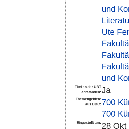
und Ko
Literat
Ute Fe
Fakultä
Fakultä
Fakultä
und Ko
Titel an der UBT
Ja
entstanden:
Themengebiete
700 Kü
aus DDC:
700 Kü
Eingestellt am:
28 Okt