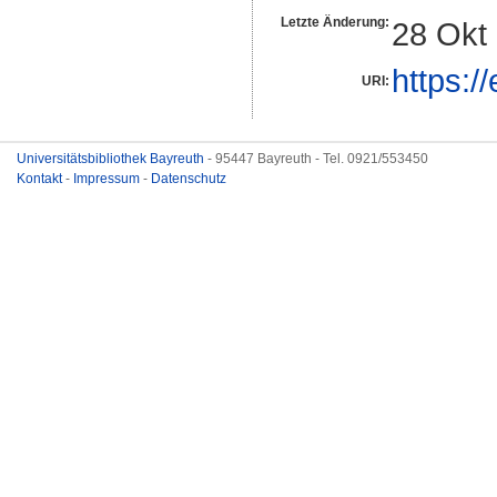
Letzte Änderung:
28 Okt
https:/
URI:
Universitätsbibliothek Bayreuth
- 95447 Bayreuth - Tel. 0921/553450
Kontakt
-
Impressum
-
Datenschutz