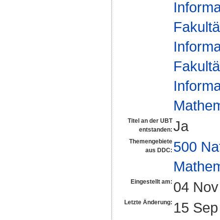
Informa
Fakultä
Informa
Fakultä
Informa
Mathem
Titel an der UBT
Ja
entstanden:
Themengebiete
500 Na
aus DDC:
Mathem
Eingestellt am:
04 Nov
Letzte Änderung:
15 Sep