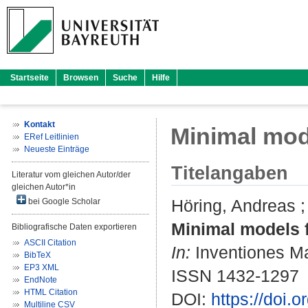
Startseite
Browsen
Suche
Hilfe
Kontakt
Minimal mode
ERef Leitlinien
Neueste Einträge
Titelangaben
Literatur vom gleichen Autor/der
gleichen Autor*in
Höring, Andreas
bei Google Scholar
Minimal models f
Bibliografische Daten exportieren
ASCII Citation
In:
Inventiones Ma
BibTeX
EP3 XML
ISSN 1432-1297
EndNote
HTML Citation
DOI:
https://doi.
Multiline CSV