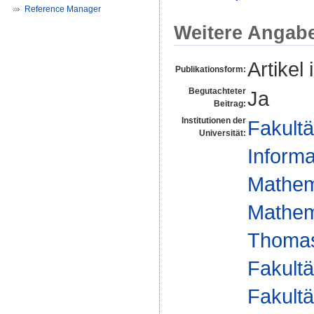
Reference Manager
Weitere Angab
Artikel 
Publikationsform:
Begutachteter
Ja
Beitrag:
Institutionen der
Fakultä
Universität:
Informa
Mathem
Mathema
Thomas
Fakultä
Fakultä