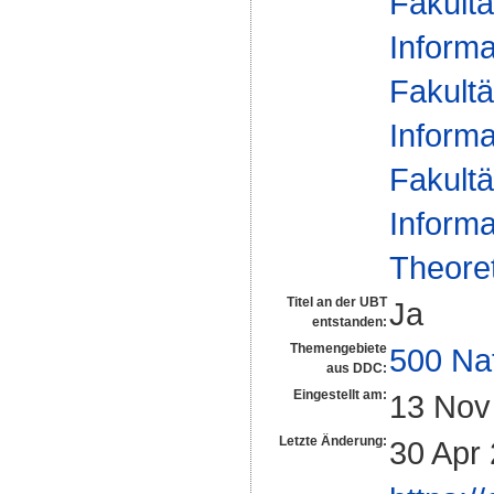
Fakultä
Informa
Fakultä
Informa
Fakultä
Informa
Theoret
Titel an der UBT
Ja
entstanden:
Themengebiete
500 Na
aus DDC:
Eingestellt am:
13 Nov
Letzte Änderung:
30 Apr