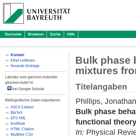
Startseite
Browsen
Suche
Hilfe
Kontakt
Bulk phase b
ERef Leitlinien
Neueste Einträge
mixtures fro
Literatur vom gleichen Autor/der
gleichen Autor*in
Titelangaben
bei Google Scholar
Phillips, Jonatha
Bibliografische Daten exportieren
ASCII Citation
Bulk phase behav
BibTeX
EP3 XML
functional theory
EndNote
HTML Citation
In:
Physical Revie
Multiline CSV