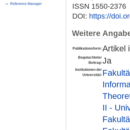
Reference Manager
ISSN 1550-2376
DOI:
https://doi
Weitere Angab
Artikel 
Publikationsform:
Begutachteter
Ja
Beitrag:
Institutionen der
Fakultä
Universität:
Informa
Theoret
II - Un
Fakultä