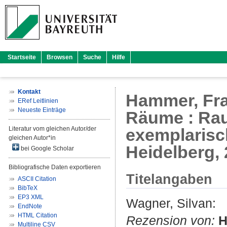
Startseite
Browsen
Suche
Hilfe
Kontakt
Hammer, Fra
ERef Leitlinien
Neueste Einträge
Räume : Raum
Literatur vom gleichen Autor/der
exemplarisc
gleichen Autor*in
Heidelberg,
bei Google Scholar
Bibliografische Daten exportieren
Titelangaben
ASCII Citation
BibTeX
EP3 XML
Wagner, Silvan
:
EndNote
HTML Citation
Rezension von:
H
Multiline CSV