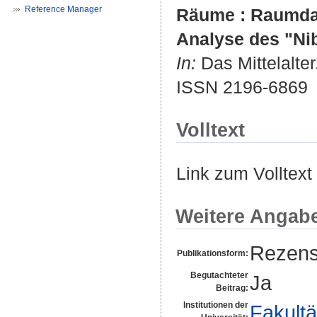
Reference Manager
Räume : Raumdars
Analyse des "Nib
In:
Das Mittelalter
ISSN 2196-6869
Volltext
Link zum Volltext
Weitere Angab
Rezens
Publikationsform:
Begutachteter
Ja
Beitrag:
Institutionen der
Fakultä