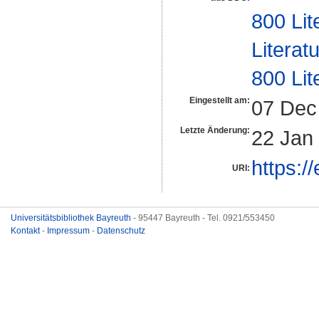
800 Lit
Literat
800 Lit
Eingestellt am:
07 Dec
Letzte Änderung:
22 Jan
https:/
URI:
Universitätsbibliothek Bayreuth
- 95447 Bayreuth - Tel. 0921/553450
Kontakt
-
Impressum
-
Datenschutz