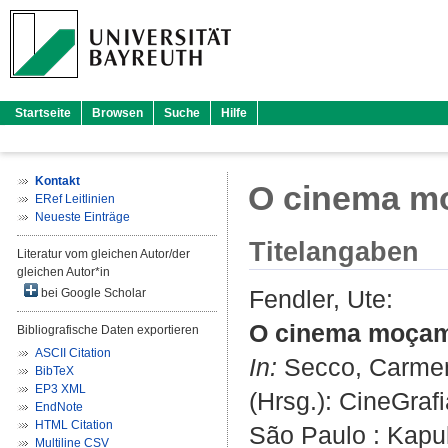
Startseite
Browsen
Suche
Hilfe
Kontakt
O cinema mo
ERef Leitlinien
Neueste Einträge
Titelangaben
Literatur vom gleichen Autor/der
gleichen Autor*in
Fendler, Ute
:
bei Google Scholar
O cinema moçamb
Bibliografische Daten exportieren
ASCII Citation
In:
Secco, Carme
BibTeX
EP3 XML
(Hrsg.): CineGra
EndNote
HTML Citation
São Paulo : Kapul
Multiline CSV