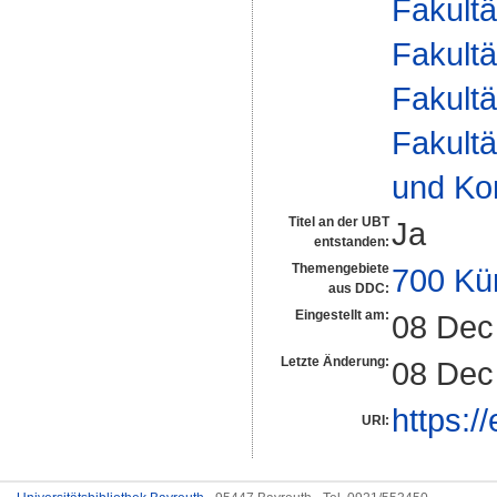
Fakultä
Fakultä
Fakultä
Fakultä
und Ko
Titel an der UBT
Ja
entstanden:
Themengebiete
700 Kü
aus DDC:
Eingestellt am:
08 Dec
Letzte Änderung:
08 Dec
https:/
URI: