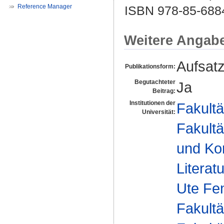
Reference Manager
ISBN 978-85-688
Weitere Angab
Aufsat
Publikationsform:
Begutachteter
Ja
Beitrag:
Institutionen der
Fakultä
Universität:
Fakultä
und Ko
Literat
Ute Fe
Fakultä