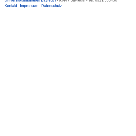
Universitätsbibliothek Bayreuth
- 95447 Bayreuth - Tel. 0921/553450
Kontakt
-
Impressum
-
Datenschutz