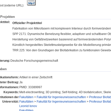
text (externe URL):
Projekten
kttitel:
Offizieller Projekttitel
Fabrikation von Mikrofasern mit komplexem Interieur durch formverände
SPP 2171: Dynamische Benetzung flexibler, adaptiver und schaltbarer O
Herstellung von Gefäßnetzwerken basierend auf formverändernden Poly
Künstlich hergestelltes Skelettmuskelgewebe für die Modellierung primä
TRR 225: Von den Grundlagen der Biofabrikation zu funktionalen Gewe
ierung:
Deutsche Forschungsgemeinschaft
aben
ikationsform:
Artikel in einer Zeitschrift
eter Beitrag:
Ja
Informationen:
PMID: 33389997
Keywords:
Melt-electrowriting; 3D printing; Self-folding; 4D biofabrication; Skel
stitutionen der
Fakultäten
>
Fakultät für Ingenieurwissenschaften
>
Professur Biofab
Universität:
Fakultäten
>
Fakultät für Ingenieurwissenschaften
>
Professur Biofab
Leonid Ionov
Fakultäten