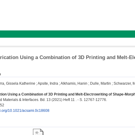
rication Using a Combination of 3D Printing and Melt-E
n
rra, Gissela Katherine
;
Apsite, Indra
;
Alkhamis, Hanin
;
Dulle, Martin
;
Schwarzer, 
tion Using a Combination of 3D Printing and Melt-Electrowriting of Shape-Morp
 Materials & Interfaces. Bd. 13 (2021) Heft 11 . - S. 12767-12776.
252
doi.org/10.1021/acsami.0c18608