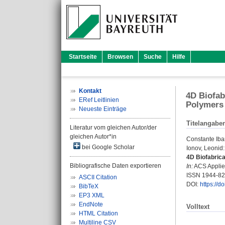
Startseite
Browsen
Suche
Hilfe
Kontakt
4D Biofab
ERef Leitlinien
Polymers
Neueste Einträge
Titelangabe
Literatur vom gleichen Autor/der
gleichen Autor*in
Constante Iba
bei Google Scholar
Ionov, Leonid
:
4D Biofabrica
Bibliografische Daten exportieren
In:
ACS Applied
ISSN 1944-8
ASCII Citation
DOI:
https://
BibTeX
EP3 XML
EndNote
Volltext
HTML Citation
Multiline CSV