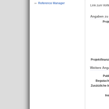
Reference Manager
Link zum Voll
Angaben zu 
Proje
Projektfinanz
Weitere Ang
Publ
Begutacht
Zusätzliche 
In