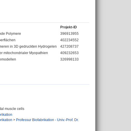
Projekt-ID
rnde Polymere
396913955
berflächen
402234552
meren in 3D gedruckten Hydrogelen
427208737
rer mitochondrialer Myopathien
409232653
bemodellen
326998133
etal muscle cells
rikation
rikation
>
Professur Biofabrikation - Univ.-Prof. Dr.