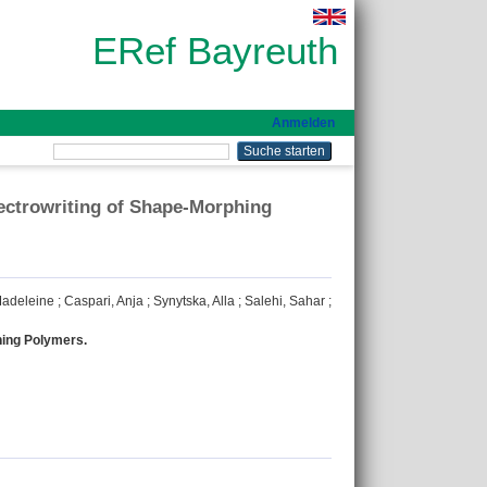
ERef Bayreuth
Anmelden
lectrowriting of Shape-Morphing
Madeleine
;
Caspari, Anja
;
Synytska, Alla
;
Salehi, Sahar
;
hing Polymers.