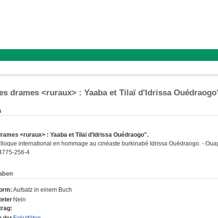
les drames <ruraux> : Yaaba et Tilaï d'Idrissa Ouédraogo
n
drames <ruraux> : Yaaba et Tilaï d'Idrissa Ouédraogo".
lloque international en hommage au cinéaste burkinabé Idrissa Ouédraogo. - Ou
4775-256-4
aben
form:
Aufsatz in einem Buch
eter
Nein
trag: