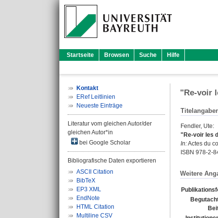
Startseite
Browsen
Suche
Hilfe
Kontakt
"Re-voir 
ERef Leitlinien
Neueste Einträge
Titelangabe
Literatur vom gleichen Autor/der
Fendler, Ute
:
gleichen Autor*in
"Re-voir les 
bei Google Scholar
In:
Actes du co
ISBN 978-2-8
Bibliografische Daten exportieren
ASCII Citation
Weitere Ang
BibTeX
EP3 XML
Publikations
EndNote
Begutacht
HTML Citation
Bei
Multiline CSV