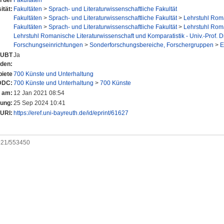
n der
Fakultäten
ität:
Fakultäten
>
Sprach- und Literaturwissenschaftliche Fakultät
Fakultäten
>
Sprach- und Literaturwissenschaftliche Fakultät
>
Lehrstuhl Roma
Fakultäten
>
Sprach- und Literaturwissenschaftliche Fakultät
>
Lehrstuhl Roma
Lehrstuhl Romanische Literaturwissenschaft und Komparatistik - Univ.-Prof. D
Forschungseinrichtungen
>
Sonderforschungsbereiche, Forschergruppen
>
E
r UBT
Ja
nden:
iete
700 Künste und Unterhaltung
DDC:
700 Künste und Unterhaltung
>
700 Künste
t am:
12 Jan 2021 08:54
rung:
25 Sep 2024 10:41
URI:
https://eref.uni-bayreuth.de/id/eprint/61627
0921/553450