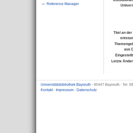
Institutione
Reference Manager
Univers
Titel an de
entsta
Themengeb
aus 
Eingestell
Letzte Ände
Universitätsbibliothek Bayreuth
- 95447 Bayreuth - Tel. 
Kontakt
-
Impressum
-
Datenschutz