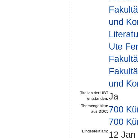
Fakultä
und Ko
Literat
Ute Fe
Fakultä
Fakultä
und Ko
Titel an der UBT
Ja
entstanden:
Themengebiete
700 Kü
aus DDC:
700 Kü
Eingestellt am:
12 Jan