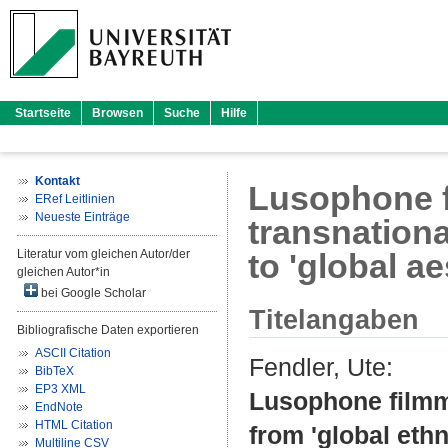
Startseite
Browsen
Suche
Hilfe
Kontakt
Lusophone f
ERef Leitlinien
Neueste Einträge
transnationa
Literatur vom gleichen Autor/der
to 'global ae
gleichen Autor*in
bei Google Scholar
Titelangaben
Bibliografische Daten exportieren
ASCII Citation
Fendler, Ute
:
BibTeX
EP3 XML
Lusophone filmma
EndNote
HTML Citation
from 'global ethni
Multiline CSV