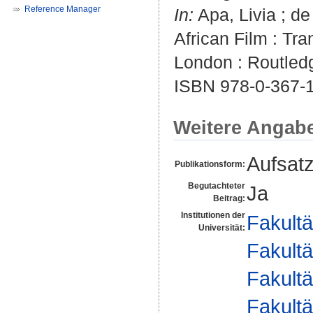
Reference Manager
In:
Apa, Livia
;
de
African Film : Tr
London : Routled
ISBN 978-0-367-
Weitere Angab
Aufsat
Publikationsform:
Begutachteter
Ja
Beitrag:
Institutionen der
Fakultä
Universität:
Fakultä
Fakultä
Fakultä