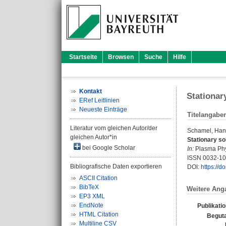
Startseite
Browsen
Suche
Hilfe
Kontakt
Stationar
ERef Leitlinien
Neueste Einträge
Titelangabe
Literatur vom gleichen Autor/der
Schamel, Han
gleichen Autor*in
Stationary so
bei Google Scholar
In:
Plasma Phys
ISSN 0032-1
Bibliografische Daten exportieren
DOI:
https://
ASCII Citation
BibTeX
Weitere Ang
EP3 XML
EndNote
Publikati
HTML Citation
Beguta
Multiline CSV