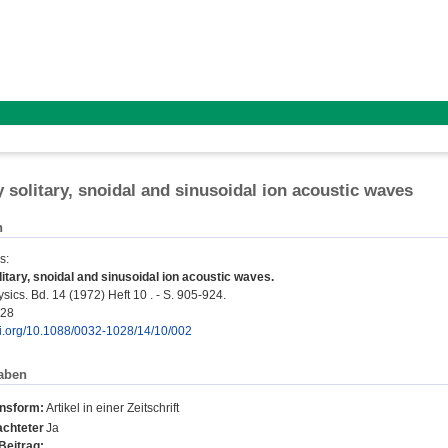
y solitary, snoidal and sinusoidal ion acoustic waves
n
s
:
litary, snoidal and sinusoidal ion acoustic waves.
ics. Bd. 14 (1972) Heft 10 . - S. 905-924.
028
doi.org/10.1088/0032-1028/14/10/002
aben
onsform:
Artikel in einer Zeitschrift
chteter
Ja
Beitrag: