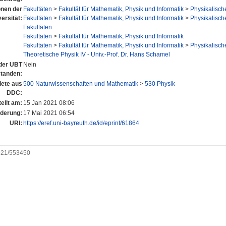
ionen der
Fakultäten
>
Fakultät für Mathematik, Physik und Informatik
>
Physikalische
ersität:
Fakultäten
>
Fakultät für Mathematik, Physik und Informatik
>
Physikalische
Fakultäten
Fakultäten
>
Fakultät für Mathematik, Physik und Informatik
Fakultäten
>
Fakultät für Mathematik, Physik und Informatik
>
Physikalische
Theoretische Physik IV - Univ.-Prof. Dr. Hans Schamel
 der UBT
Nein
standen:
ete aus
500 Naturwissenschaften und Mathematik
>
530 Physik
DDC:
ellt am:
15 Jan 2021 08:06
nderung:
17 Mai 2021 06:54
URI:
https://eref.uni-bayreuth.de/id/eprint/61864
0921/553450