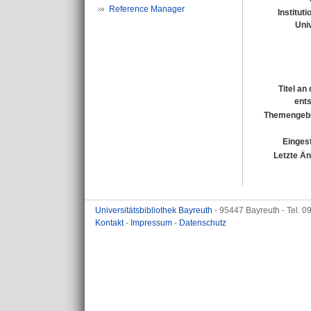
Reference Manager
Institut
Univ
Titel an
ent
Themengebi
Eingest
Letzte Ä
Universitätsbibliothek Bayreuth
- 95447 Bayreuth - Tel. 
Kontakt
-
Impressum
-
Datenschutz