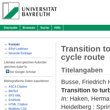
Startseite
Browsen
Suche
Hilfe
Kontakt
Transition to
ERef Leitlinien
Neueste Einträge
cycle route
Literatur vom gleichen Autor/der
gleichen Autor*in
Titelangaben
bei Google Scholar
Busse, Friedrich 
Bibliografische Daten exportieren
ASCII Citation
Transition to turb
BibTeX
EP3 XML
In:
Haken, Herma
EndNote
HTML Citation
Heidelberg : Sprin
Multiline CSV