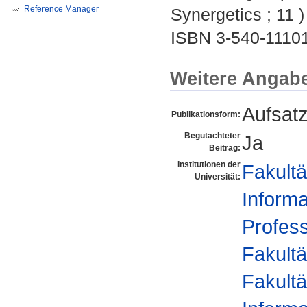
Reference Manager
Synergetics ; 11 )
ISBN 3-540-1110
Weitere Angab
Aufsat
Publikationsform:
Begutachteter
Ja
Beitrag:
Institutionen der
Fakultä
Universität:
Informa
Profes
Fakultä
Fakultä