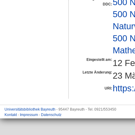
500 N
DDC:
500 N
Natur
500 N
Math
Eingestellt am:
12 Fe
Letzte Änderung:
23 Mä
https
URI:
Universitätsbibliothek Bayreuth
- 95447 Bayreuth - Tel. 0921/553450
Kontakt
-
Impressum
-
Datenschutz