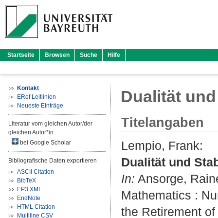
Startseite
Browsen
Suche
Hilfe
Kontakt
Dualität und 
ERef Leitlinien
Neueste Einträge
Titelangaben
Literatur vom gleichen Autor/der
gleichen Autor*in
Lempio, Frank
:
bei Google Scholar
Dualität und Stabi
Bibliografische Daten exportieren
ASCII Citation
In:
Ansorge, Rain
BibTeX
EP3 XML
Mathematics : Nu
EndNote
HTML Citation
the Retirement of 
Multiline CSV