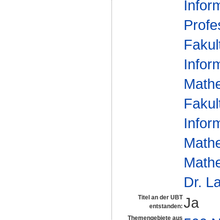
Infor
Profe
Fakul
Infor
Mathe
Fakul
Infor
Mathe
Mathe
Dr. L
Titel an der UBT
Ja
entstanden:
Themengebiete aus