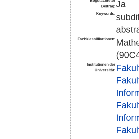
Begutachteter
Ja
Beitrag:
Keywords:
subdif
abstr
Fachklassifikationen:
Mathe
(90C
Institutionen der
Fakul
Universität:
Fakul
Infor
Fakul
Infor
Fakul