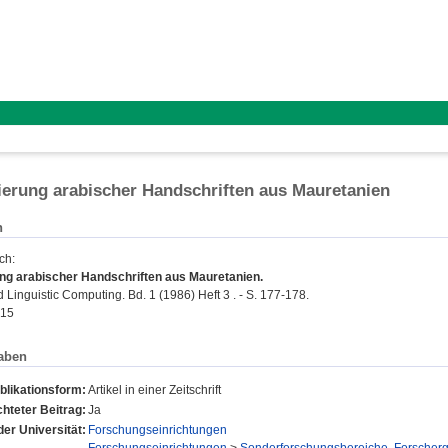
ierung arabischer Handschriften aus Mauretanien
n
ich
:
ung arabischer Handschriften aus Mauretanien.
 Linguistic Computing. Bd. 1 (1986) Heft 3 . - S. 177-178.
615
aben
blikationsform:
Artikel in einer Zeitschrift
hteter Beitrag:
Ja
der Universität:
Forschungseinrichtungen