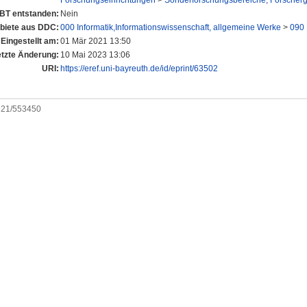
Forschungseinrichtungen
>
Sonderforschungsbereiche, Forscher
UBT entstanden:
Nein
iete aus DDC:
000 Informatik,Informationswissenschaft, allgemeine Werke
>
090 
Eingestellt am:
01 Mär 2021 13:50
etzte Änderung:
10 Mai 2023 13:06
URI:
https://eref.uni-bayreuth.de/id/eprint/63502
0921/553450