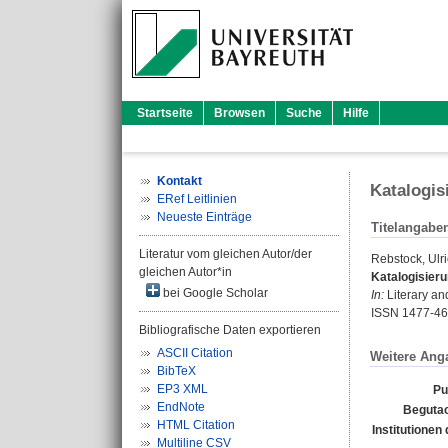
Startseite
Browsen
Suche
Hilfe
Kontakt
Katalogis
ERef Leitlinien
Neueste Einträge
Titelangabe
Literatur vom gleichen Autor/der
Rebstock, Ulr
gleichen Autor*in
Katalogisier
bei Google Scholar
In:
Literary and
ISSN 1477-4
Bibliografische Daten exportieren
ASCII Citation
Weitere Ang
BibTeX
EP3 XML
Pu
EndNote
Begutac
HTML Citation
Institutionen 
Multiline CSV