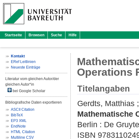
Startseite
Browsen
Suche
Hilfe
Kontakt
Mathematisc
ERef Leitlinien
Neueste Einträge
Operations 
Literatur vom gleichen Autor/der
gleichen Autor*in
Titelangaben
bei Google Scholar
Gerdts, Matthias
Bibliografische Daten exportieren
ASCII Citation
Mathematische O
BibTeX
EP3 XML
Berlin : De Gruyte
EndNote
HTML Citation
ISBN 978311024
Multiline CSV