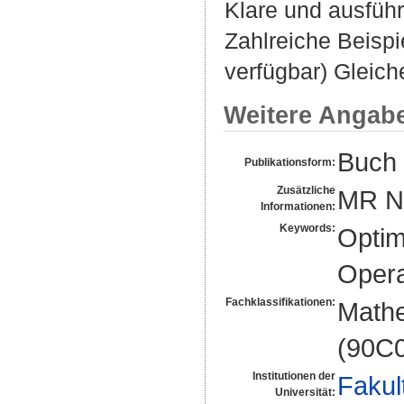
Klare und ausfüh
Zahlreiche Beisp
verfügbar) Gleich
Weitere Angab
Buch 
Publikationsform:
Zusätzliche
MR N
Informationen:
Keywords:
Optim
Opera
Fachklassifikationen:
Mathe
(90C
Institutionen der
Fakul
Universität: