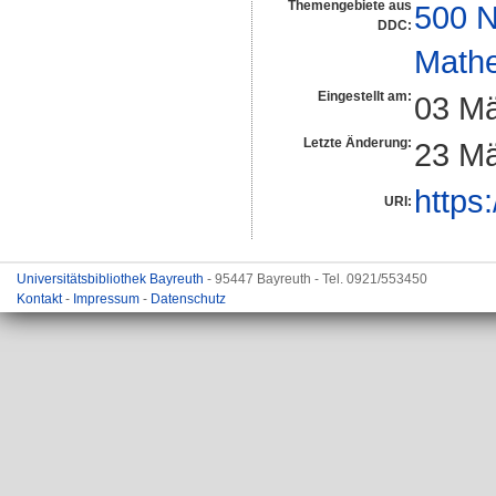
Themengebiete aus
500 N
DDC:
Math
Eingestellt am:
03 Mä
Letzte Änderung:
23 Mä
https
URI:
Universitätsbibliothek Bayreuth
- 95447 Bayreuth - Tel. 0921/553450
Kontakt
-
Impressum
-
Datenschutz