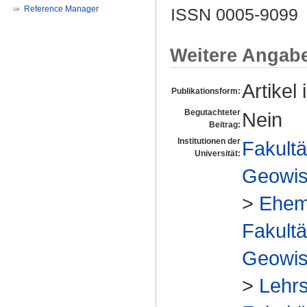
Reference Manager
ISSN 0005-9099
Weitere Angab
Artikel 
Publikationsform:
Begutachteter
Nein
Beitrag:
Institutionen der
Fakultä
Universität:
Geowis
>
Ehem
Fakultä
Geowis
>
Lehrs