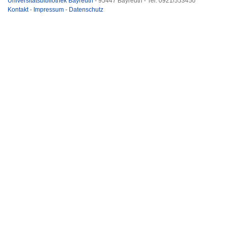
Universitätsbibliothek Bayreuth
- 95447 Bayreuth - Tel. 0921/553450
Kontakt
-
Impressum
-
Datenschutz