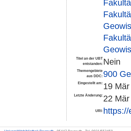
Fakultä
Fakultä
Geowis
Fakultä
Geowis
Titel an der UBT
Nein
entstanden:
Themengebiete
900 Ge
aus DDC:
Eingestellt am:
19 Mär
Letzte Änderung:
22 Mär
https:/
URI: