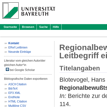
Startseite
Browsen
Suche
Hilfe
Kontakt
Regionalbe
ERef Leitlinien
Neueste Einträge
Leitbegriff 
Literatur vom gleichen Autor/der
gleichen Autor*in
Titelangaben
bei Google Scholar
Blotevogel, Hans
Bibliografische Daten exportieren
ASCII Citation
Regionalbewußts
BibTeX
EP3 XML
In:
Berichte zur d
EndNote
HTML Citation
114.
Multiline CSV