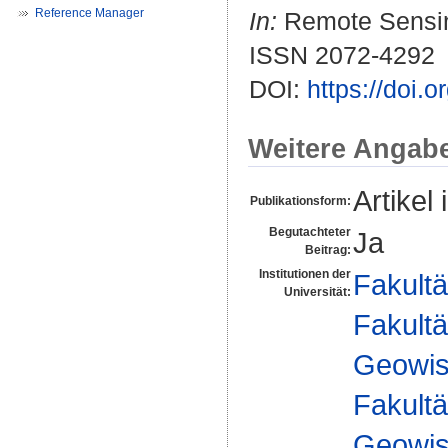
Reference Manager
In:
Remote Sensing
ISSN 2072-4292
DOI:
https://doi.
Weitere Angab
Artikel 
Publikationsform:
Begutachteter
Ja
Beitrag:
Institutionen der
Fakultä
Universität:
Fakultä
Geowis
Fakultä
Geowis