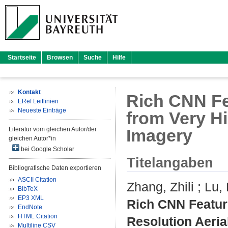
Startseite
Browsen
Suche
Hilfe
Kontakt
Rich CNN Fe
ERef Leitlinien
Neueste Einträge
from Very Hi
Literatur vom gleichen Autor/der
Imagery
gleichen Autor*in
bei Google Scholar
Titelangaben
Bibliografische Daten exportieren
ASCII Citation
Zhang, Zhili
;
Lu,
BibTeX
EP3 XML
Rich CNN Featur
EndNote
HTML Citation
Resolution Aerial
Multiline CSV