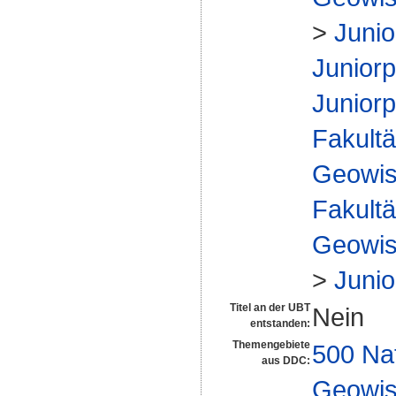
>
Junio
Juniorp
Juniorp
Fakultä
Geowis
Fakultä
Geowis
>
Junio
Titel an der UBT
Nein
entstanden:
Themengebiete
500 Na
aus DDC:
Geowis