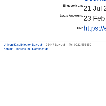
Eingestellt am:
21 Jul 
Letzte Änderung:
23 Feb
https:/
URI:
Universitätsbibliothek Bayreuth
- 95447 Bayreuth - Tel. 0921/553450
Kontakt
-
Impressum
-
Datenschutz