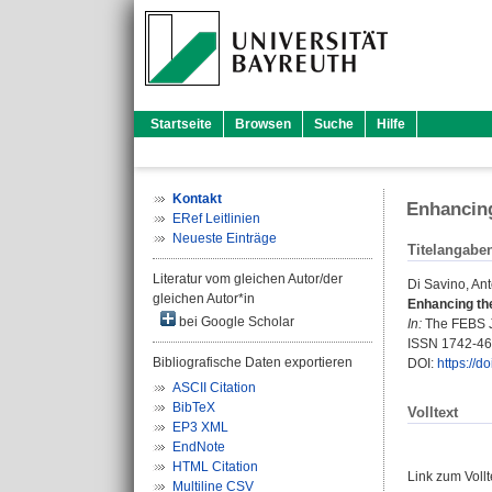
Startseite
Browsen
Suche
Hilfe
Kontakt
Enhancing
ERef Leitlinien
Neueste Einträge
Titelangabe
Literatur vom gleichen Autor/der
Di Savino, Ant
gleichen Autor*in
Enhancing the
bei Google Scholar
In:
The FEBS Jo
ISSN 1742-4
Bibliografische Daten exportieren
DOI:
https://d
ASCII Citation
BibTeX
Volltext
EP3 XML
EndNote
HTML Citation
Link zum Voll
Multiline CSV