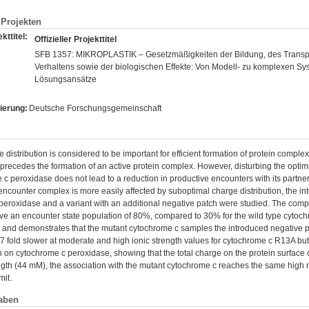
Projekten
kttitel:
Offizieller Projekttitel
SFB 1357: MIKROPLASTIK – Gesetzmäßigkeiten der Bildung, des Transpo
Verhaltens sowie der biologischen Effekte: Von Modell- zu komplexen S
Lösungsansätze
ierung:
Deutsche Forschungsgemeinschaft
 distribution is considered to be important for efficient formation of protein compl
 precedes the formation of an active protein complex. However, disturbing the optimi
c peroxidase does not lead to a reduction in productive encounters with its partne
encounter complex is more easily affected by suboptimal charge distribution, the in
peroxidase and a variant with an additional negative patch were studied. The com
ave an encounter state population of 80%, compared to 30% for the wild type cytoc
on and demonstrates that the mutant cytochrome c samples the introduced negative 
-7 fold slower at moderate and high ionic strength values for cytochrome c R13A but t
 on cytochrome c peroxidase, showing that the total charge on the protein surface c
ngth (44 mM), the association with the mutant cytochrome c reaches the same high 
mit.
aben