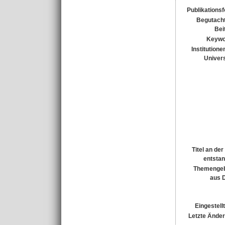
Publikations
Begutacht
Bei
Keywo
Institutione
Univers
Titel an de
entsta
Themengeb
aus 
Eingestell
Letzte Ände