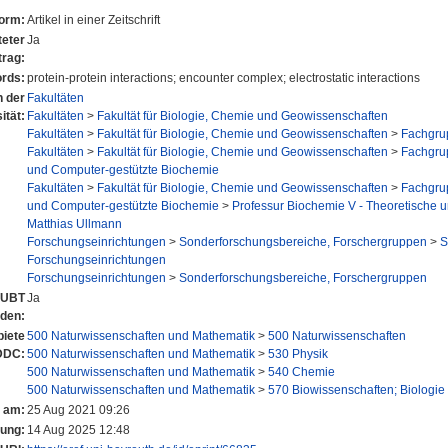
form:
Artikel in einer Zeitschrift
eter
Ja
trag:
rds:
protein-protein interactions; encounter complex; electrostatic interactions
n der
Fakultäten
ität:
Fakultäten
>
Fakultät für Biologie, Chemie und Geowissenschaften
Fakultäten
>
Fakultät für Biologie, Chemie und Geowissenschaften
>
Fachgru
Fakultäten
>
Fakultät für Biologie, Chemie und Geowissenschaften
>
Fachgru
und Computer-gestützte Biochemie
Fakultäten
>
Fakultät für Biologie, Chemie und Geowissenschaften
>
Fachgru
und Computer-gestützte Biochemie
>
Professur Biochemie V - Theoretische u
Matthias Ullmann
Forschungseinrichtungen
>
Sonderforschungsbereiche, Forschergruppen
>
S
Forschungseinrichtungen
Forschungseinrichtungen
>
Sonderforschungsbereiche, Forschergruppen
r UBT
Ja
nden:
iete
500 Naturwissenschaften und Mathematik
>
500 Naturwissenschaften
DDC:
500 Naturwissenschaften und Mathematik
>
530 Physik
500 Naturwissenschaften und Mathematik
>
540 Chemie
500 Naturwissenschaften und Mathematik
>
570 Biowissenschaften; Biologie
t am:
25 Aug 2021 09:26
rung:
14 Aug 2025 12:48