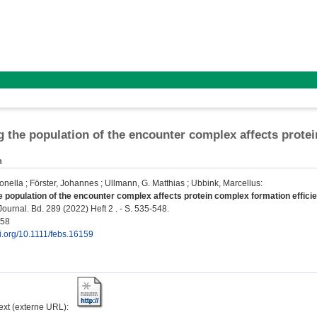
 the population of the encounter complex affects protei
n
onella
;
Förster, Johannes
;
Ullmann, G. Matthias
;
Ubbink, Marcellus
:
 population of the encounter complex affects protein complex formation efficie
urnal. Bd. 289 (2022) Heft 2 . - S. 535-548.
658
oi.org/10.1111/febs.16159
text (externe URL):