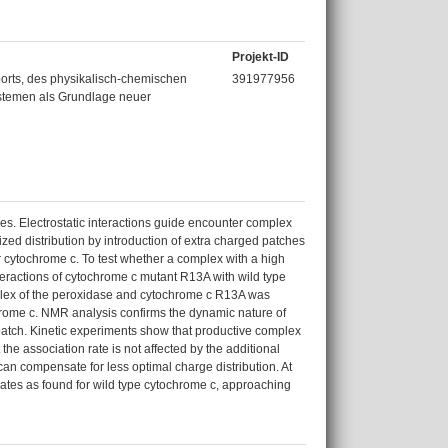
Projekt-ID
rts, des physikalisch-chemischen
391977956
ystemen als Grundlage neuer
exes. Electrostatic interactions guide encounter complex
zed distribution by introduction of extra charged patches
r cytochrome c. To test whether a complex with a high
teractions of cytochrome c mutant R13A with wild type
plex of the peroxidase and cytochrome c R13A was
hrome c. NMR analysis confirms the dynamic nature of
patch. Kinetic experiments show that productive complex
he association rate is not affected by the additional
an compensate for less optimal charge distribution. At
rates as found for wild type cytochrome c, approaching