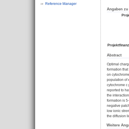
Reference Manager
Angaben zu 
Proje
Projektfinanz
Abstract
Optimal charge
formation that
on cytochrome 
population of 
cytochrome c 
reported to h
the interacti
formation is 5
negative patch
low ionic stre
the diffusion li
Weitere Ang