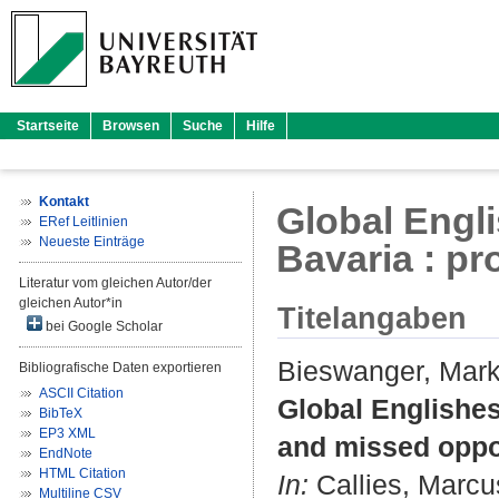
Startseite
Browsen
Suche
Hilfe
Kontakt
Global Engli
ERef Leitlinien
Neueste Einträge
Bavaria : p
Literatur vom gleichen Autor/der
gleichen Autor*in
Titelangaben
bei Google Scholar
Bieswanger, Mar
Bibliografische Daten exportieren
ASCII Citation
Global Englishes
BibTeX
EP3 XML
and missed oppor
EndNote
HTML Citation
In:
Callies, Marcu
Multiline CSV