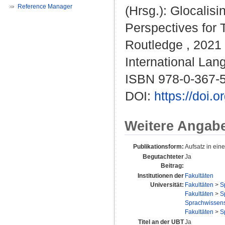
Reference Manager
(Hrsg.): Glocalis
Perspectives for 
Routledge , 2021 
International Lan
ISBN 978-0-367-
DOI:
https://doi
Weitere Angab
Publikationsform:
Aufsatz in ei
Begutachteter
Ja
Beitrag:
Institutionen der
Fakultäten
Universität:
Fakultäten
>
S
Fakultäten
>
S
Sprachwissensc
Fakultäten
>
S
Titel an der UBT
Ja