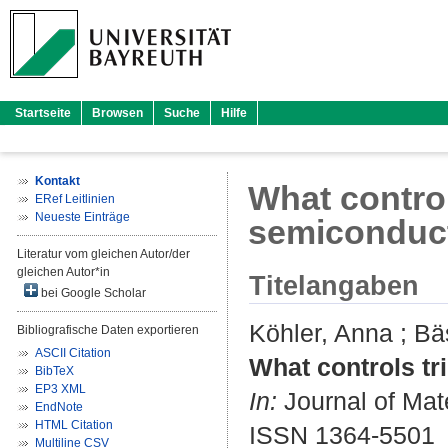
Startseite
Browsen
Suche
Hilfe
Kontakt
What control
ERef Leitlinien
Neueste Einträge
semiconduc
Literatur vom gleichen Autor/der
gleichen Autor*in
Titelangaben
bei Google Scholar
Köhler, Anna
;
Bä
Bibliografische Daten exportieren
ASCII Citation
What controls tr
BibTeX
EP3 XML
In:
Journal of Mate
EndNote
HTML Citation
ISSN 1364-5501
Multiline CSV