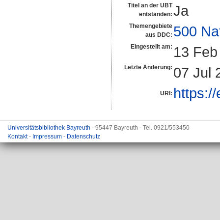
Titel an der UBT
Ja
entstanden:
Themengebiete
500 Na
aus DDC:
Eingestellt am:
13 Feb
Letzte Änderung:
07 Jul 
https:/
URI:
Universitätsbibliothek Bayreuth
- 95447 Bayreuth - Tel. 0921/553450
Kontakt
-
Impressum
-
Datenschutz