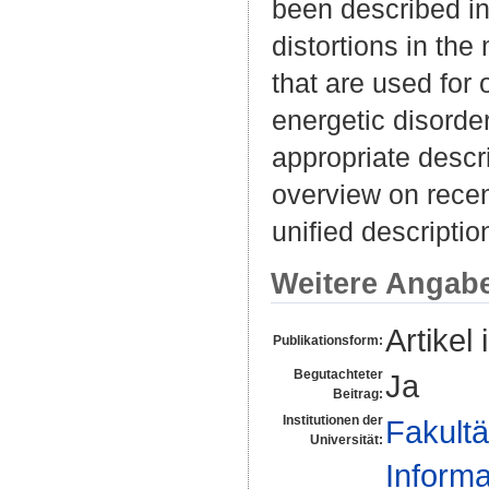
been described in
distortions in the
that are used for 
energetic disorde
appropriate descri
overview on recen
unified description
Weitere Angab
Artikel 
Publikationsform:
Begutachteter
Ja
Beitrag:
Institutionen der
Fakultä
Universität:
Informa