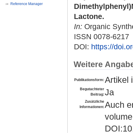
Reference Manager
Dimethylphenyl)N
Lactone.
In:
Organic Synthe
ISSN 0078-6217
DOI:
https://doi
Weitere Angab
Artikel 
Publikationsform:
Begutachteter
Ja
Beitrag:
Zusätzliche
Auch er
Informationen:
volume,
DOI:10