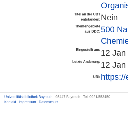
Organi
Titel an der UBT
Nein
entstanden:
Themengebiete
500 Na
aus DDC:
Chemi
Eingestellt am:
12 Jan
Letzte Änderung:
12 Jan
https:/
URI:
Universitätsbibliothek Bayreuth
- 95447 Bayreuth - Tel. 0921/553450
Kontakt
-
Impressum
-
Datenschutz