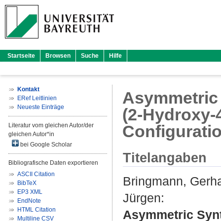
Startseite
Browsen
Suche
Hilfe
Kontakt
Asymmetric 
ERef Leitlinien
Neueste Einträge
(2-Hydroxy-
Literatur vom gleichen Autor/der
Configuratio
gleichen Autor*in
bei Google Scholar
Titelangaben
Bibliografische Daten exportieren
ASCII Citation
Bringmann, Gerh
BibTeX
EP3 XML
Jürgen
:
EndNote
HTML Citation
Asymmetric Synt
Multiline CSV