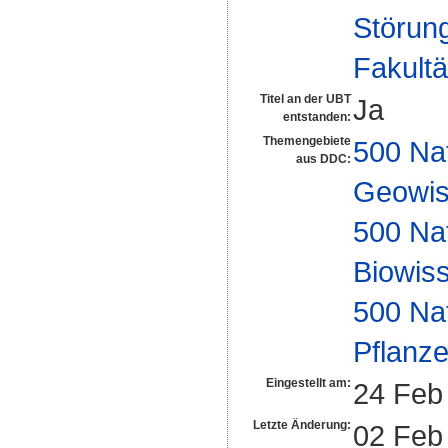
Störung
Fakultä
Titel an der UBT
Ja
entstanden:
Themengebiete
500 Na
aus DDC:
Geowis
500 Na
Biowiss
500 Na
Pflanze
Eingestellt am:
24 Feb
Letzte Änderung:
02 Feb