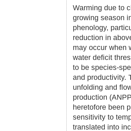
Warming due to cl
growing season in
phenology, particu
reduction in abov
may occur when w
water deficit thr
to be species-sp
and productivity. T
unfolding and flo
production (ANPP)
heretofore been p
sensitivity to tem
translated into 