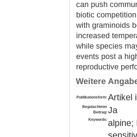
can push communit
biotic competitio
with graminoids b
increased tempera
while species may
events post a high
reproductive per
Weitere Angab
Artikel 
Publikationsform:
Begutachteter
Ja
Beitrag:
Keywords:
alpine;
sensiti