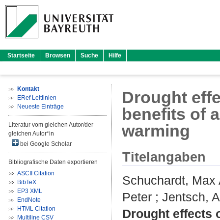
Startseite
Browsen
Suche
Hilfe
Kontakt
Drought effe
ERef Leitlinien
Neueste Einträge
benefits of
Literatur vom gleichen Autor/der
warming
gleichen Autor*in
bei Google Scholar
Titelangaben
Bibliografische Daten exportieren
ASCII Citation
Schuchardt, Max 
BibTeX
EP3 XML
Peter
;
Jentsch, 
EndNote
HTML Citation
Drought effects 
Multiline CSV