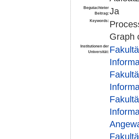
Begutachteter
Ja
Beitrag:
Keywords:
Process
Graph 
Institutionen der
Fakultä
Universität:
Informa
Fakultä
Informa
Fakultä
Informa
Angewa
Fakultä