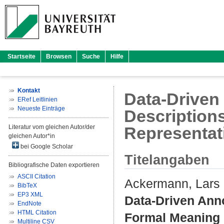
Startseite
Browsen
Suche
Hilfe
Kontakt
Data-Driven
ERef Leitlinien
Neueste Einträge
Description
Literatur vom gleichen Autor/der
Representat
gleichen Autor*in
bei Google Scholar
Titelangaben
Bibliografische Daten exportieren
ASCII Citation
Ackermann, Lars
BibTeX
EP3 XML
Data-Driven Anno
EndNote
HTML Citation
Formal Meaning 
Multiline CSV