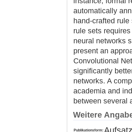
instance, formal r
automatically ann
hand-crafted rule 
rule sets require
neural networks su
present an appro
Convolutional Net
significantly bett
networks. A compr
academia and indu
between several a
Weitere Angab
Aufsat
Publikationsform: