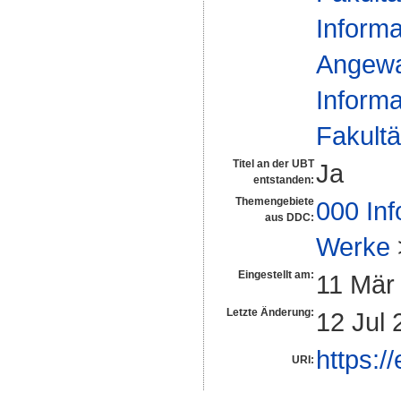
Informa
Angewa
Informa
Fakultä
Titel an der UBT
Ja
entstanden:
Themengebiete
000 Inf
aus DDC:
Werke
Eingestellt am:
11 Mär
Letzte Änderung:
12 Jul 
https:/
URI: