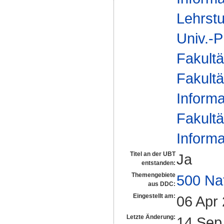
Lehrstu
Univ.-P
Fakultä
Fakultä
Informa
Fakultä
Informa
Titel an der UBT
Ja
entstanden:
Themengebiete
500 Na
aus DDC:
Eingestellt am:
06 Apr
Letzte Änderung:
14 Sep