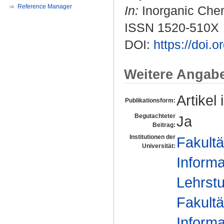
Reference Manager
In:
Inorganic Chemi
ISSN 1520-510X
DOI:
https://doi.
Weitere Angab
Artikel 
Publikationsform:
Begutachteter
Ja
Beitrag:
Institutionen der
Fakultä
Universität:
Informa
Lehrstu
Fakultä
Informa