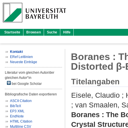
Startseite
Browsen
Suche
Hilfe
Kontakt
Boranes : T
ERef Leitlinien
Neueste Einträge
Distorted β-
Literatur vom gleichen Autor/der
gleichen Autor*in
Titelangaben
bei Google Scholar
Eisele, Claudio
;
Bibliografische Daten exportieren
ASCII Citation
;
van Smaalen, S
BibTeX
EP3 XML
Boranes : The Bo
EndNote
HTML Citation
Crystal Structure
Multiline CSV