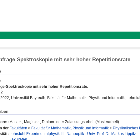
frage-Spektroskopie mit sehr hoher Repetitionsrate
n
n
:
ge-Spektroskopie mit sehr hoher Repetitionsrate.
22
 2022, Universität Bayreuth, Fakultät für Mathematik, Physik und Informatik, Lehrstu
aben
form:
Master-, Magister-, Diplom- oder Zulassungsarbeit (Masterarbeit)
en der
Fakultäten
>
Fakultät für Mathematik, Physik und Informatik
>
Physikalisches I
sität:
Lehrstuhl Experimentalphysik III - Nanooptik - Univ.-Prof. Dr. Markus Lippitz
Fakultäten