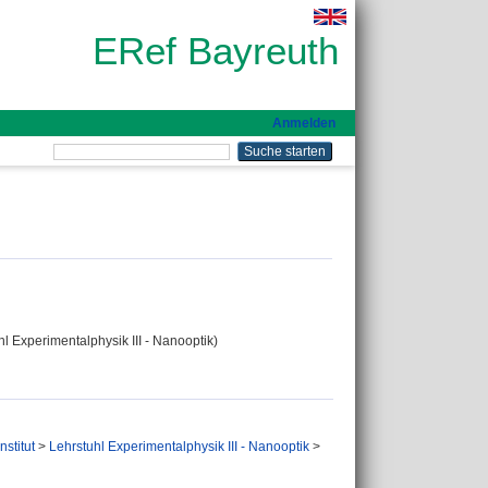
ERef Bayreuth
Anmelden
hl Experimentalphysik III - Nanooptik)
nstitut
>
Lehrstuhl Experimentalphysik III - Nanooptik
>