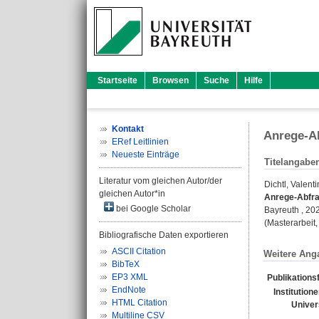
Startseite
Browsen
Suche
Hilfe
Kontakt
Anrege-Ab
ERef Leitlinien
Neueste Einträge
Titelangabe
Literatur vom gleichen Autor/der
Dichtl, Valenti
gleichen Autor*in
Anrege-Abfra
bei Google Scholar
Bayreuth , 20
(Masterarbeit,
Bibliografische Daten exportieren
ASCII Citation
Weitere Ang
BibTeX
EP3 XML
Publikations
EndNote
Institution
HTML Citation
Univer
Multiline CSV