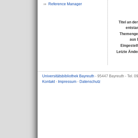
Reference Manager
Titel an de
entsta
Themenge
aus
Eingestell
Letzte Ände
Universitätsbibliothek Bayreuth
- 95447 Bayreuth - Tel. 
Kontakt
-
Impressum
-
Datenschutz