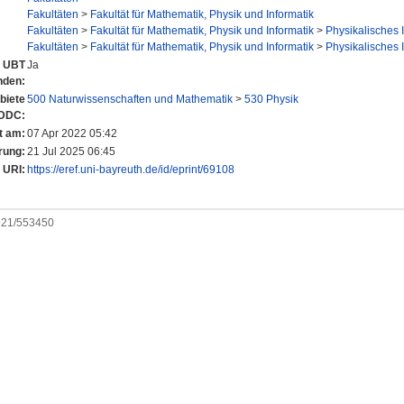
Fakultäten
>
Fakultät für Mathematik, Physik und Informatik
Fakultäten
>
Fakultät für Mathematik, Physik und Informatik
>
Physikalisches I
Fakultäten
>
Fakultät für Mathematik, Physik und Informatik
>
Physikalisches I
r UBT
Ja
nden:
biete
500 Naturwissenschaften und Mathematik
>
530 Physik
 DDC:
t am:
07 Apr 2022 05:42
rung:
21 Jul 2025 06:45
URI:
https://eref.uni-bayreuth.de/id/eprint/69108
0921/553450