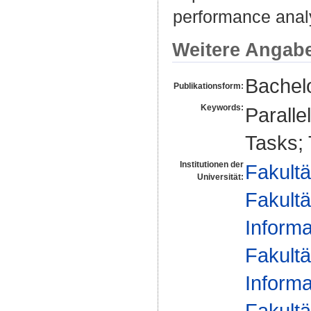
performance analy
Weitere Angab
Bachelo
Publikationsform:
Keywords:
Paralle
Tasks;
Institutionen der
Fakultä
Universität:
Fakultä
Informa
Fakultä
Informa
Fakultä