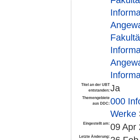
Informa
Angewan
Fakultä
Informa
Angewan
Informa
Titel an der UBT
Ja
entstanden:
Themengebiete
000 Inf
aus DDC:
Werke
Eingestellt am:
09 Apr
Letzte Änderung:
26 Feb