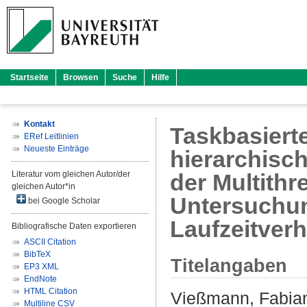
Startseite
Browsen
Suche
Hilfe
Kontakt
Taskbasiert
ERef Leitlinien
Neueste Einträge
hierarchisch
Literatur vom gleichen Autor/der
der Multith
gleichen Autor*in
Untersuchu
bei Google Scholar
Laufzeitverh
Bibliografische Daten exportieren
ASCII Citation
BibTeX
Titelangaben
EP3 XML
EndNote
HTML Citation
Vießmann, Fabia
Multiline CSV