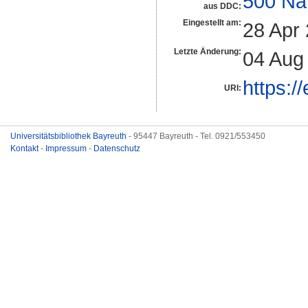
500 Na
aus DDC:
Eingestellt am:
28 Apr
Letzte Änderung:
04 Aug
https:/
URI:
Universitätsbibliothek Bayreuth
- 95447 Bayreuth - Tel. 0921/553450
Kontakt
-
Impressum
-
Datenschutz