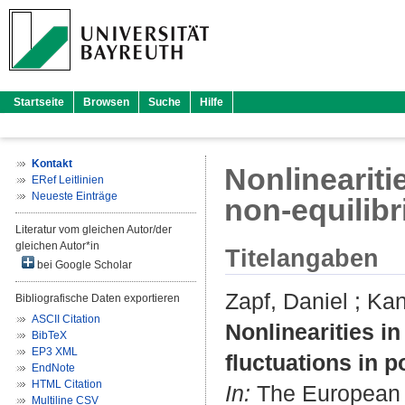
Startseite
Browsen
Suche
Hilfe
Kontakt
Nonlinearit
ERef Leitlinien
Neueste Einträge
non-equilibr
Literatur vom gleichen Autor/der
gleichen Autor*in
Titelangaben
bei Google Scholar
Zapf, Daniel
;
Kan
Bibliografische Daten exportieren
ASCII Citation
Nonlinearities 
BibTeX
EP3 XML
fluctuations in p
EndNote
HTML Citation
In:
The European P
Multiline CSV