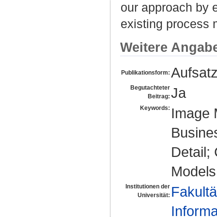
our approach by 
existing process m
Weitere Angab
Aufsat
Publikationsform:
Begutachteter
Ja
Beitrag:
Keywords:
Image 
Busine
Detail;
Models
Institutionen der
Fakultä
Universität:
Informa