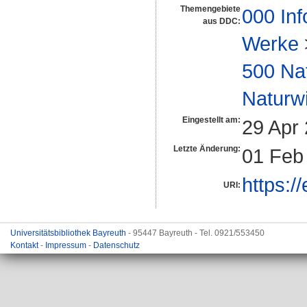
Themengebiete
000 Inf
aus DDC:
Werke
500 Na
Naturw
Eingestellt am:
29 Apr
Letzte Änderung:
01 Feb
https:/
URI:
Universitätsbibliothek Bayreuth
- 95447 Bayreuth - Tel. 0921/553450
Kontakt
-
Impressum
-
Datenschutz