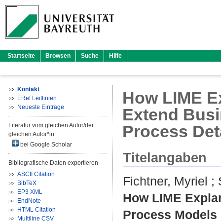
Startseite
Browsen
Suche
Hilfe
Kontakt
How LIME Ex
ERef Leitlinien
Neueste Einträge
Extend Busi
Literatur vom gleichen Autor/der
Process Det
gleichen Autor*in
bei Google Scholar
Titelangaben
Bibliografische Daten exportieren
ASCII Citation
Fichtner, Myriel
;
BibTeX
EP3 XML
How LIME Explan
EndNote
HTML Citation
Process Models 
Multiline CSV