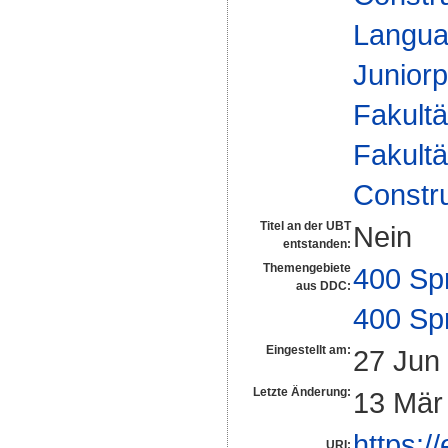
Langua
Juniorp
Fakultä
Fakultä
Constr
Titel an der UBT
Nein
entstanden:
Themengebiete
400 Sp
aus DDC:
400 Sp
Eingestellt am:
27 Jun
Letzte Änderung:
13 Mär
https:/
URI: