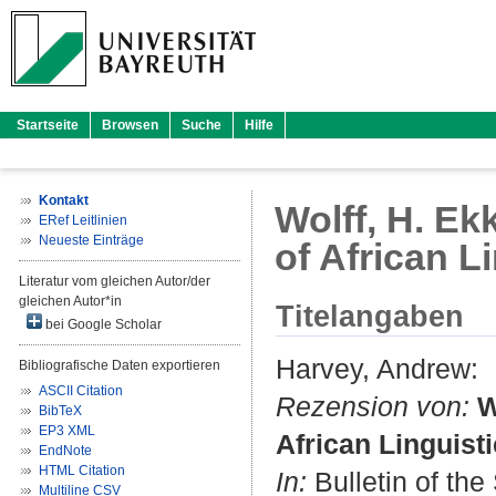
Startseite
Browsen
Suche
Hilfe
Kontakt
Wolff, H. E
ERef Leitlinien
Neueste Einträge
of African L
Literatur vom gleichen Autor/der
gleichen Autor*in
Titelangaben
bei Google Scholar
Harvey, Andrew
:
Bibliografische Daten exportieren
ASCII Citation
Rezension von:
W
BibTeX
EP3 XML
African Linguist
EndNote
HTML Citation
In:
Bulletin of the
Multiline CSV