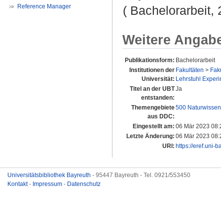
Reference Manager
( Bachelorarbeit, 
Weitere Angab
Publikationsform:
Bachelorarbeit
Institutionen der
Fakultäten
>
Faku
Universität:
Lehrstuhl Experim
Titel an der UBT
Ja
entstanden:
Themengebiete
500 Naturwissen
aus DDC:
Eingestellt am:
06 Mär 2023 08:
Letzte Änderung:
06 Mär 2023 08:
URI:
https://eref.uni-
Universitätsbibliothek Bayreuth
- 95447 Bayreuth - Tel. 0921/553450
Kontakt
-
Impressum
-
Datenschutz