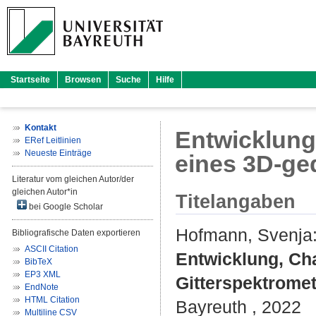
Startseite
Browsen
Suche
Hilfe
Kontakt
Entwicklung
ERef Leitlinien
Neueste Einträge
eines 3D-ge
Literatur vom gleichen Autor/der
gleichen Autor*in
Titelangaben
bei Google Scholar
Hofmann, Svenja
Bibliografische Daten exportieren
ASCII Citation
Entwicklung, Ch
BibTeX
EP3 XML
Gitterspektromet
EndNote
HTML Citation
Bayreuth , 2022
Multiline CSV