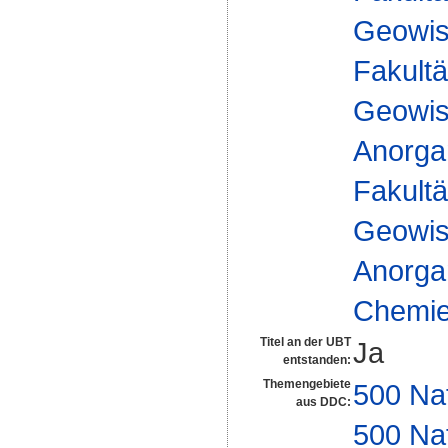
Geowis
Fakultä
Geowis
Anorga
Fakultä
Geowis
Anorga
Chemie 
Titel an der UBT
Ja
entstanden:
Themengebiete
500 Na
aus DDC:
500 Na