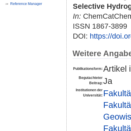
Reference Manager
Selective Hydrog
In:
ChemCatChem. B
ISSN 1867-3899
DOI:
https://doi.
Weitere Angab
Artikel 
Publikationsform:
Begutachteter
Ja
Beitrag:
Institutionen der
Fakultä
Universität:
Fakultä
Geowis
Fakultä