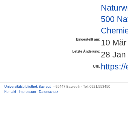
Naturw
500 Na
Chemi
Eingestellt am:
10 Mär
Letzte Änderung:
28 Jan
https:/
URI:
Universitätsbibliothek Bayreuth
- 95447 Bayreuth - Tel. 0921/553450
Kontakt
-
Impressum
-
Datenschutz