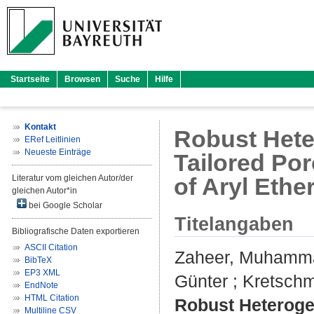
Startseite
Browsen
Suche
Hilfe
Kontakt
Robust Hete
ERef Leitlinien
Neueste Einträge
Tailored Por
Literatur vom gleichen Autor/der
of Aryl Ethe
gleichen Autor*in
bei Google Scholar
Titelangaben
Bibliografische Daten exportieren
ASCII Citation
Zaheer, Muhamm
BibTeX
EP3 XML
Günter
;
Kretschm
EndNote
HTML Citation
Robust Heterogen
Multiline CSV