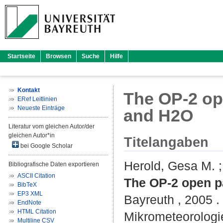
Startseite
Browsen
Suche
Hilfe
Kontakt
The OP-2 op
ERef Leitlinien
Neueste Einträge
and H2O
Literatur vom gleichen Autor/der
gleichen Autor*in
Titelangaben
bei Google Scholar
Herold, Gesa M.
Bibliografische Daten exportieren
ASCII Citation
The OP-2 open pa
BibTeX
EP3 XML
Bayreuth , 2005 . 
EndNote
HTML Citation
Mikrometeorologie
Multiline CSV