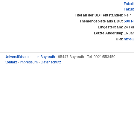
Fakul
Fakul
Titel an der UBT entstanden:
Nein
Themengebiete aus DDC:
500 N
Eingestellt am:
24 Fe
Letzte Änderung:
16 Ja
URI:
https:
Universitätsbibliothek Bayreuth
- 95447 Bayreuth - Tel. 0921/553450
Kontakt
-
Impressum
-
Datenschutz